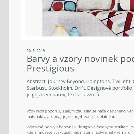
30. 9. 2019
Barvy a vzory novinek po
Prestigious
Abstract, Journey Beyond, Hamptons, Twilight, G
Starbust, Stockholm, Drift. Designové portfolio
je gejzírem barev, textur a vzorů.
Vždy ráda pozoruji, s jakým zaujetím se naše designerky věnu
materiálů a probírají jejich nejvhodnější uplatnění.
Výpravné booky s barevně a designově řazenými textiliemi, t
kde si můžete vyzkoušet, jak materiál splývá, jaký je na o