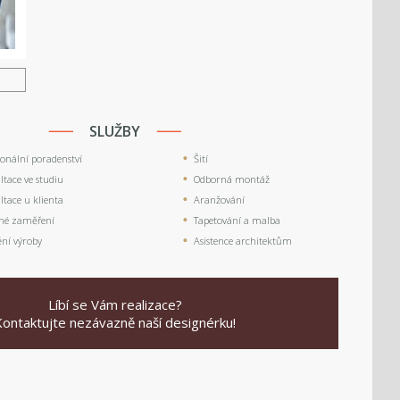
U
SLUŽBY
ionální poradenství
Šití
tace ve studiu
Odborná montáž
tace u klienta
Aranžování
né zaměření
Tapetování a malba
ění výroby
Asistence architektům
Líbí se Vám realizace?
Kontaktujte nezávazně naší designérku!