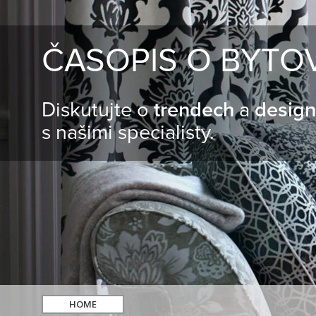
ČASOPIS O BYTO
Diskutujte o
trendech
a
desig
s našimi specialisty.
HOME
hledat