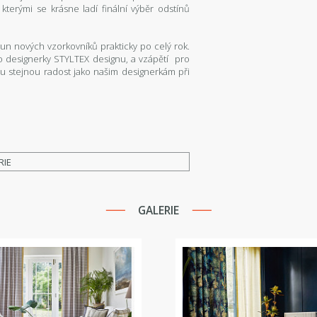
terými se krásne ladí finální výběr odstínů
n nových vzorkovníků prakticky po celý rok.
o designerky STYLTEX designu, a vzápětí pro
sou stejnou radost jako našim designerkám při
RIE
GALERIE