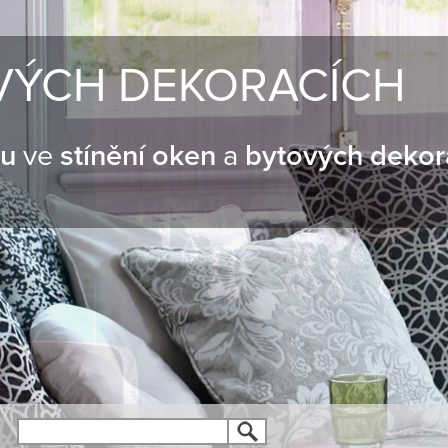
VÝCH DEKORACÍCH
nu
ve
stínění oken
a
bytových dekor