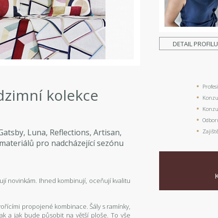
DETAIL PROFIL
Profes
dzimní kolekce
Konzul
Konzul
Odbor
atsby, Luna, Reflections, Artisan,
Zajišt
 materiálů pro nadcházející sezónu
jí novinkám. Ihned kombinují, oceňují kvalitu
vořícími propojené kombinace. Šály s ramínky,
mak a jak bude působit na větší ploše. To vše