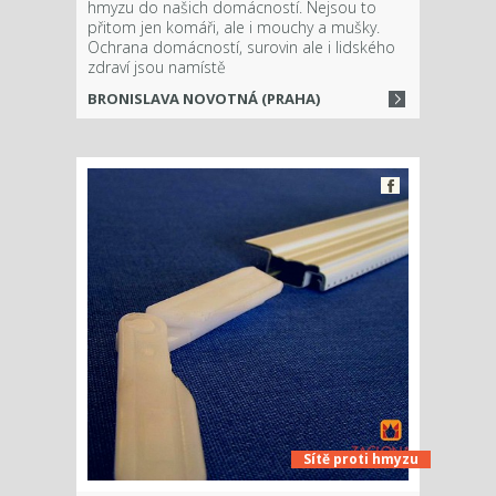
hmyzu do našich domácností. Nejsou to
přitom jen komáři, ale i mouchy a mušky.
Ochrana domácností, surovin ale i lidského
zdraví jsou namístě
BRONISLAVA NOVOTNÁ (PRAHA)
Sítě proti hmyzu