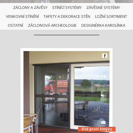
ZÁCLONY A ZÁVĚSY
STÍNÍCÍ SYSTÉMY
ZÁVĚSNÉ SYSTÉMY
VENKOVNÍ STÍNĚNÍ
TAPETY A DEKORACE STĚN
LOŽNÍ SORTIMENT
SÍTĚ PROTI HMYZU
OSTATNÍ
ZÁCLONOVÁ ARCHEOLOGIE
DESIGNÉRKA KAROLÍNKA
Sítě proti hmyzu