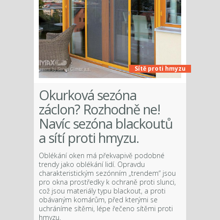
Sítě proti hmyzu
Okurková sezóna
záclon? Rozhodně ne!
Navíc sezóna blackoutů
a sítí proti hmyzu.
Oblékání oken má překvapivě podobné
trendy jako oblékání lidí. Opravdu
charakteristickým sezónním „trendem“ jsou
pro okna prostředky k ochraně proti slunci,
což jsou materiály typu blackout, a proti
obávaným komárům, před kterými se
uchráníme sítěmi, lépe řečeno sítěmi proti
hmyzu.