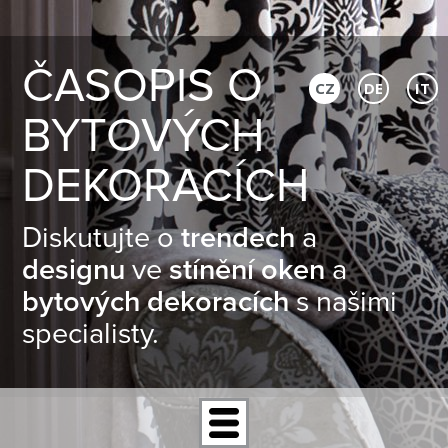
ČASOPIS O
CZ
DE
IT
BYTOVÝCH
DEKORACÍCH
Diskutujte o
trendech
a
designu
ve
stínění oken
a
bytových dekoracích
s našimi
specialisty.