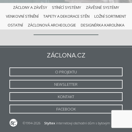
ZÁCLONY A ZÁVĚSY
STÍNÍCÍ SYSTÉMY
ZÁVĚSNÉ SYSTÉMY
VENKOVNÍ STÍNĚNÍ
TAPETY A DEKORACE STĚN
LOŽNÍ SORTIMENT
VENKOVNÍ STÍNĚNÍ
OSTATNÍ
ZÁCLONOVÁ ARCHEOLOGIE
DESIGNÉRKA KAROLÍNKA
ZÁCLONA.CZ
O PROJEKTU
NEWSLETTER
KONTAKT
FACEBOOK
©1994-2026
Styltex
internetový obchodní dům s bytovým textilem