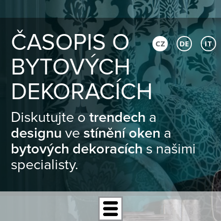
ČASOPIS O
CZ
DE
IT
BYTOVÝCH
DEKORACÍCH
Diskutujte o
trendech
a
designu
ve
stínění oken
a
bytových dekoracích
s našimi
specialisty.