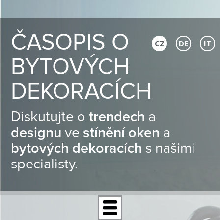
ČASOPIS O
CZ
DE
IT
BYTOVÝCH
DEKORACÍCH
Diskutujte o
trendech
a
designu
ve
stínění oken
a
bytových dekoracích
s našimi
specialisty.