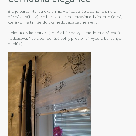
Bílá je barva, kterou oko vnímá v případě, že z daného směru
přichází světlo všech barev. Jejím nejtmavším odstínem je černá,
která vzniká tím, že do oka nedopadá žádné světlo.
Dekorace v kombinaci černé a bílé barvy je moderní a zároveň
nadčasová. Navíc ponechává volný prostor při výběru barevných
doplňků.