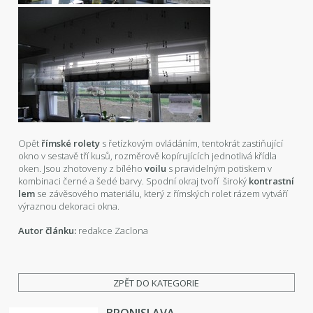
Opět
římské rolety
s řetízkovým ovládáním, tentokrát zastiňující
okno v sestavě tří kusů, rozměrově kopírujících jednotlivá křídla
oken. Jsou zhotoveny z bílého
voilu
s pravidelným potiskem v
kombinaci černé a šedé barvy. Spodní okraj tvoří široký
kontrastní
lem
se závěsového materiálu, který z římských rolet rázem vytváří
výraznou dekoraci okna.
Autor článku:
redakce Zaclona
ZPĚT DO KATEGORIE
BRONISLAVA