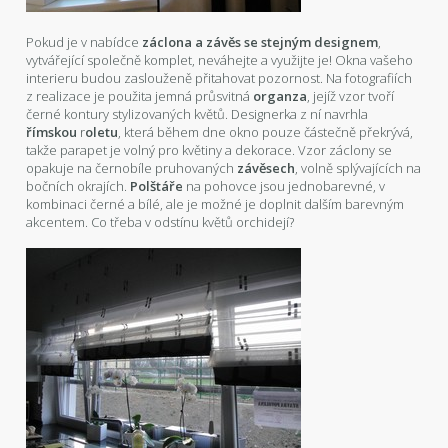
Pokud je v nabídce
záclona a závěs se stejným designem
,
vytvářející společně komplet, neváhejte a využijte je! Okna vašeho
interieru budou zaslouženě přitahovat pozornost. Na fotografiích
z realizace je použita jemná průsvitná
organza
, jejíž vzor tvoří
černé kontury stylizovaných květů. Designerka z ní navrhla
římskou
r
oletu
, která během dne okno pouze částečně překrývá,
takže parapet je volný pro květiny a dekorace. Vzor záclony se
opakuje na černobíle pruhovaných
závěsech
, volně splývajících na
bočních okrajích.
Polštáře
na pohovce jsou jednobarevné, v
kombinaci černé a bílé, ale je možné je doplnit dalším barevným
akcentem. Co třeba v odstínu květů orchidejí?