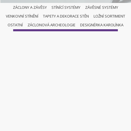
ZÁCLONY A ZÁVĚSY
STÍNÍCÍ SYSTÉMY
ZÁVĚSNÉ SYSTÉMY
VENKOVNÍ STÍNĚNÍ
TAPETY A DEKORACE STĚN
LOŽNÍ SORTIMENT
ZÁCLONY A ZÁVĚSY
OSTATNÍ
ZÁCLONOVÁ ARCHEOLOGIE
DESIGNÉRKA KAROLÍNKA