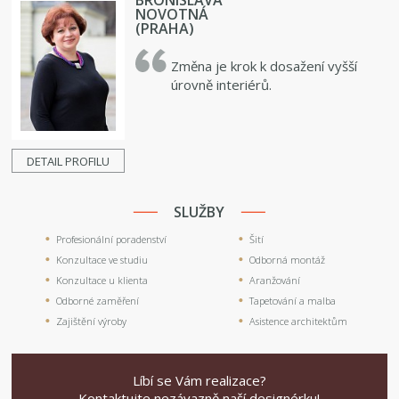
NOVOTNÁ
(PRAHA)
Změna je krok k dosažení vyšší
úrovně interiérů.
DETAIL PROFILU
SLUŽBY
Profesionální poradenství
Šití
Konzultace ve studiu
Odborná montáž
Konzultace u klienta
Aranžování
Odborné zaměření
Tapetování a malba
Zajištění výroby
Asistence architektům
Líbí se Vám realizace?
Kontaktujte nezávazně naší designérku!