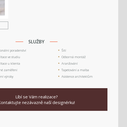
U
SLUŽBY
ionální poradenství
Šití
tace ve studiu
Odborná montáž
tace u klienta
Aranžování
né zaměření
Tapetování a malba
ění výroby
Asistence architektům
Líbí se Vám realizace?
Kontaktujte nezávazně naší designérku!