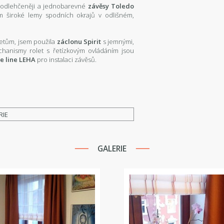
lo odlehčeněji a jednobarevné
závěsy Toledo
em široké lemy spodních okrajů v odlišném,
petům, jsem použila
záclonu Spirit
s jemnými,
hanismy rolet s řetízkovým ovládáním jsou
e line LEHA
pro instalaci závěsů.
RIE
GALERIE