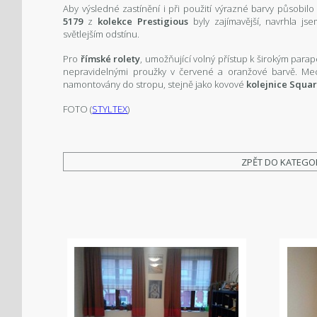
Aby výsledné zastínění i při použití výrazné barvy působi
5179
z
kolekce Prestigious
byly zajímavější, navrhla js
světlejším odstínu.
Pro
římské rolety
, umožňující volný přístup k širokým para
nepravidelnými proužky v červené a oranžové barvě. Mec
namontovány do stropu, stejně jako kovové
kolejnice
Squar
FOTO (
STYLTEX
)
ZPĚT DO KATEGO