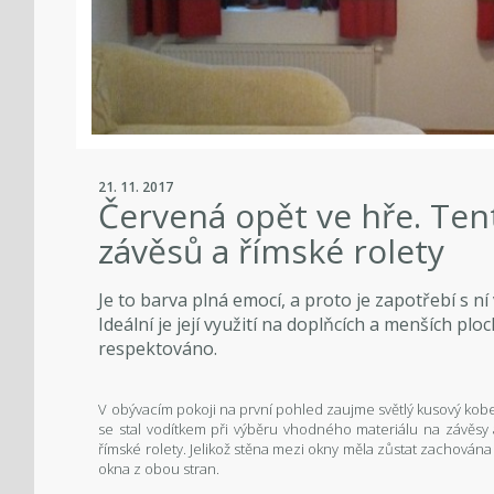
21. 11. 2017
Červená opět ve hře. Te
závěsů a římské rolety
Je to barva plná emocí, a proto je zapotřebí s ní
Ideální je její využití na doplňcích a menších pl
respektováno.
V obývacím pokoji na první pohled zaujme světlý kusový ko
se stal vodítkem při výběru vhodného materiálu na závěsy a
římské rolety. Jelikož stěna mezi okny měla zůstat zachována
okna z obou stran.