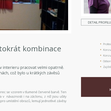
DETAIL PROFIL
Profes
ntokrát kombinace
Konzul
Konzul
Odbor
 v interieru pracovat velmi opatrně.
Zajišt
ochách, což bylo u krátkých závěsů
berec se vzorem v tlumené červené barvě. Ten
 v návaznosti i na záclonu, z níž jsou ušity
 pro umístění obrazů, lemují jednotlivé závěsy