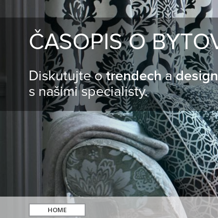
ČASOPIS O BYTO
Diskutujte o
trendech
a
desig
s našimi specialisty.
HOME
hledat