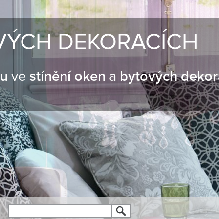
VÝCH DEKORACÍCH
nu
ve
stínění oken
a
bytových dekor