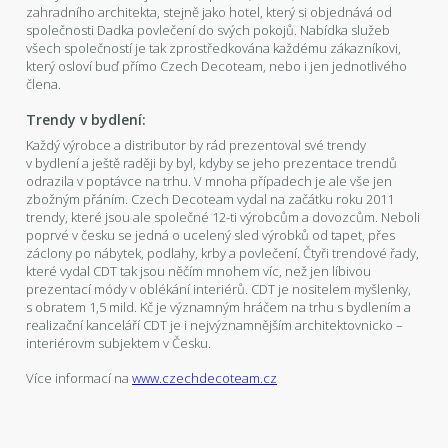
zahradního architekta, stejně jako hotel, který si objednává od
společnosti Dadka povlečení do svých pokojů. Nabídka služeb
všech společností je tak zprostředkována každému zákazníkovi,
který osloví buď přímo Czech Decoteam, nebo i jen jednotlivého
člena.
Trendy v bydlení:
Každý výrobce a distributor by rád prezentoval své trendy
v bydlení a ještě raději by byl, kdyby se jeho prezentace trendů
odrazila v poptávce na trhu. V mnoha případech je ale vše jen
zbožným přáním. Czech Decoteam vydal na začátku roku 2011
trendy, které jsou ale společné 12-ti výrobcům a dovozcům. Neboli
poprvé v česku se jedná o ucelený sled výrobků od tapet, přes
záclony po nábytek, podlahy, krby a povlečení. Čtyři trendové řady,
které vydal CDT tak jsou něčím mnohem víc, než jen líbivou
prezentací módy v oblékání interiérů. CDT je nositelem myšlenky,
s obratem 1,5 mild. Kč je významným hráčem na trhu s bydlením a
realizační kanceláří CDT je i nejvýznamnějším architektovnicko –
interiérovm subjektem v Česku.
Více informací na
www.czechdecoteam.cz