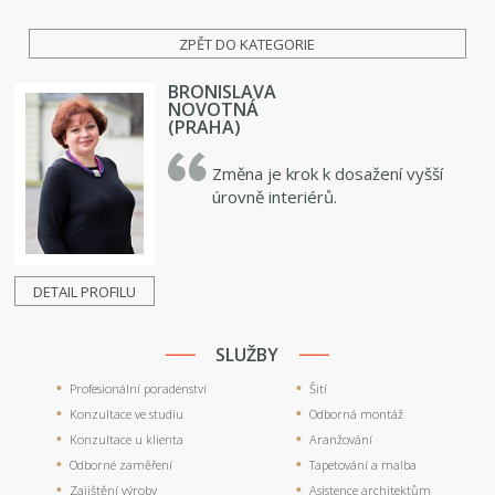
ZPĚT DO KATEGORIE
BRONISLAVA
NOVOTNÁ
(PRAHA)
Změna je krok k dosažení vyšší
úrovně interiérů.
DETAIL PROFILU
SLUŽBY
Profesionální poradenství
Šití
Konzultace ve studiu
Odborná montáž
Konzultace u klienta
Aranžování
Odborné zaměření
Tapetování a malba
Zajištění výroby
Asistence architektům