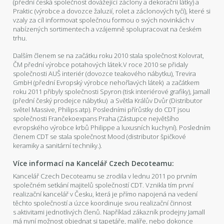
(přední česká společnost dovážející záclony a dekorační látky) a
Praktic (výrobce a dovozce žaluzií, rolet a záclonových tyčí), které si
vzaly za cíl informovat společnou formou o svých novinkách v
nabízených sortimentech a vzájemně spolupracovat na českém
trhu.
Dalším členem se na začátku roku 2010 stala společnost Kolovrat,
ČM přední výrobce potahových látek.V roce 2010 se přidaly
společnosti AUŠ interiér (dovozce teakového nábytku), Trevira
GmbH (přední Evropský výrobce nehořlavých látek) a začátkem
roku 2011 přibyly společnosti Spyron (tisk interiérové grafiky), Jamall
(přední český prodejce nábytku) a Světla Králův Dvůr (Distributor
světel Massive, Philips atp). Posledními přírůstky do CDT jsou
společnosti Frančekoexpans Praha (Zástupce největšího
evropského výrobce krbů Philippe a luxusních kuchyní). Posledním
členem CDT se stala společnost Mood (distributor špičkové
keramiky a sanitární techniky.).
Více informací na Kancelář Czech Decoteamu:
Kancelář Czech Decoteamu se zrodila v lednu 2011 po prvním
společném setkání majitelů společností CDT. Vznikla tím první
realizační kancelář v Česku, která je přímo napojená na vedení
těchto společností a úzce koordinuje svou realizační činnost
s aktivitami jednotlivých členů. Například zákazník prodejny Jamall
má nyní možnost objednat si tapetáře, malíře, nebo dokonce