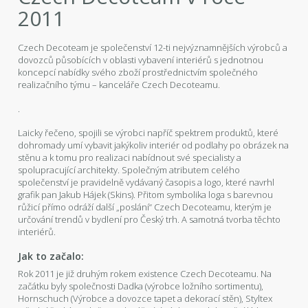
2011
Czech Decoteam je společenství 12-ti nejvýznamnějších výrobců a
dovozců působících v oblasti vybavení interiérů s jednotnou
koncepcí nabídky svého zboží prostřednictvím společného
realizačního týmu – kanceláře Czech Decoteamu.
.
Laicky řečeno, spojili se výrobci napříč spektrem produktů, které
dohromady umí vybavit jakýkoliv interiér od podlahy po obrázek na
stěnu a k tomu pro realizaci nabídnout své specialisty a
spolupracující architekty. Společným atributem celého
společenství je pravidelně vydávaný časopis a logo, které navrhl
grafik pan Jakub Hájek (Skins). Přitom symbolika loga s barevnou
růžicí přímo odráží další „poslání“ Czech Decoteamu, kterým je
určování trendů v bydlení pro Český trh. A samotná tvorba těchto
interiérů.
Jak to začalo:
Rok 2011 je již druhým rokem existence Czech Decoteamu. Na
začátku byly společnosti Dadka (výrobce ložního sortimentu),
Hornschuch (Výrobce a dovozce tapet a dekorací stěn), Styltex