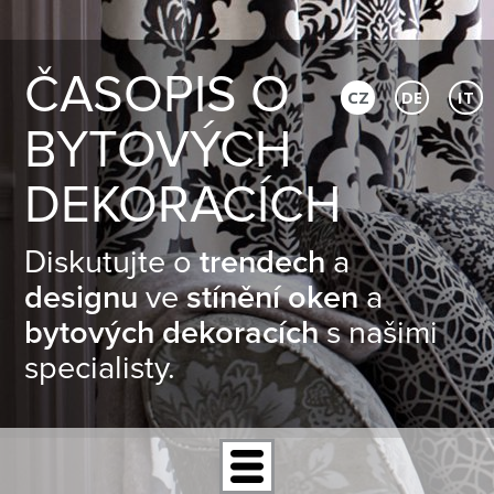
ČASOPIS O
CZ
DE
IT
BYTOVÝCH
DEKORACÍCH
Diskutujte o
trendech
a
designu
ve
stínění oken
a
bytových dekoracích
s našimi
specialisty.