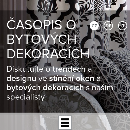
ČASOPIS O
CZ
DE
IT
BYTOVÝCH
DEKORACÍCH
Diskutujte o
trendech
a
designu
ve
stínění oken
a
bytových dekoracích
s našimi
specialisty.