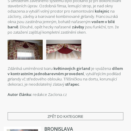
S umístěním závěsného systému bylo počítáno již při dokončování
stavebních úprav. Ozdobná římsa, lemující strop, je nad okny
odsazena a vytváří volný prostor pro namontování
kolejnic
na
záclony, závěsy a tvarované kombinované girlandy. Francouzská
okna jsou zastíněna jemným, bohatě nařaseným
voilem v bílé
barvě
. Dlouhé, opět hezky nařasené
závěsy
jsou funkční, tzn. že
po zatažení zajišťují kompletní zastínění oken.
Zdánlivá umírněnost tvaru
květinových
girland
je vyvážena
dílem
v kontrastním jednobarevném provedení
, vytvářejícím podklad
girlandy vč.středového oblouku. Třěšničkou na dortu, korunující
dekoraci, je neodolatelný zlatavý
střapec
.
Autor článku:
redakce Zaclona.cz
ZPĚT DO KATEGORIE
BRONISLAVA