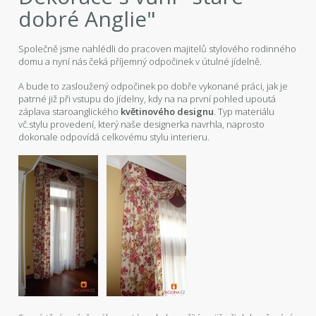
dobré Anglie"
Společně jsme nahlédli do pracoven majitelů stylového rodinného
domu a nyní nás čeká příjemný odpočinek v útulné jídelně.
A bude to zasloužený odpočinek po dobře vykonané práci, jak je
patrné již při vstupu do jídelny, kdy na na první pohled upoutá
záplava staroanglického
květinového designu
. Typ materiálu
vč.stylu provedení, který naše designerka navrhla, naprosto
dokonale odpovídá celkovému stylu interieru.