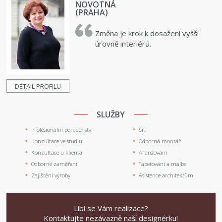
NOVOTNÁ
(PRAHA)
Změna je krok k dosažení vyšší
úrovně interiérů.
DETAIL PROFILU
SLUŽBY
Profesionální poradenství
Šití
Konzultace ve studiu
Odborná montáž
Konzultace u klienta
Aranžování
Odborné zaměření
Tapetování a malba
Zajištění výroby
Asistence architektům
Líbí se Vám realizace?
Kontaktujte nezávazně naší designérku!