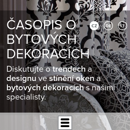
ČASOPIS O
CZ
DE
IT
BYTOVÝCH
DEKORACÍCH
Diskutujte o
trendech
a
designu
ve
stínění oken
a
bytových dekoracích
s našimi
specialisty.