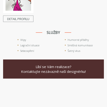
DETAIL PROFILU
SLUŽBY
Vtipy
Humorné příběhy
Legrační situace
Směšná komunikace
Sebezapření
Šatný vkus
Líbí se Vám realizace?
Kontaktujte nezávazně naší designérku!