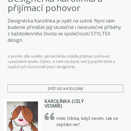
přijímací pohovor
Designérka Karolínka je opět na scéně. Nyní vám
budeme přinášet její skutečné i neskutečné příběhy
z každodenního života ve společnosti STYLTEX
design.
V prvním díle uvidíte, jak Karolínka zvládla přijímací pohovor
v pražském studiu Styltex. A nám nezbývá, než jí popřát štěstí a
úspěch při různorodé práci designerky.
ZPĚT DO KATEGORIE
KAROLÍNKA (CELÝ
VESMÍR)
Hele Děcka, když nevím, tak se
zeptám ne?