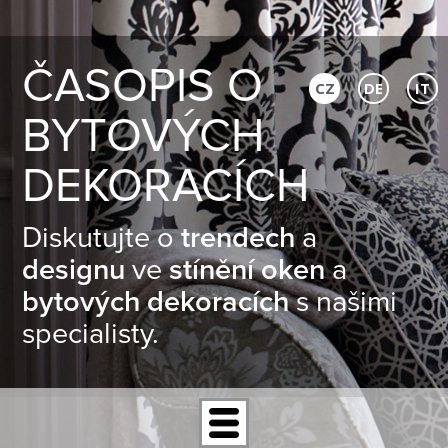
ČASOPIS O
CZ
DE
IT
BYTOVÝCH
DEKORACÍCH
Diskutujte o
trendech
a
designu
ve
stínění oken
a
bytových dekoracích
s našimi
specialisty.