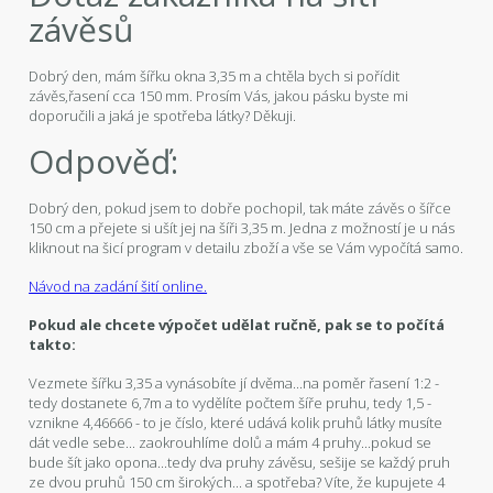
závěsů
Dobrý den, mám šířku okna 3,35 m a chtěla bych si pořídit
závěs,řasení cca 150 mm. Prosím Vás, jakou pásku byste mi
doporučili a jaká je spotřeba látky? Děkuji.
Odpověď:
Dobrý den, pokud jsem to dobře pochopil, tak máte závěs o šířce
150 cm a přejete si ušít jej na šíři 3,35 m. Jedna z možností je u nás
kliknout na šicí program v detailu zboží a vše se Vám vypočítá samo.
Návod na zadání šití online.
Pokud ale chcete výpočet udělat ručně, pak se to počítá
takto:
Vezmete šířku 3,35 a vynásobíte jí dvěma...na poměr řasení 1:2 -
tedy dostanete 6,7m a to vydělíte počtem šíře pruhu, tedy 1,5 -
vznikne 4,46666 - to je číslo, které udává kolik pruhů látky musíte
dát vedle sebe... zaokrouhlíme dolů a mám 4 pruhy...pokud se
bude šít jako opona...tedy dva pruhy závěsu, sešije se každý pruh
ze dvou pruhů 150 cm širokých... a spotřeba? Víte, že kupujete 4