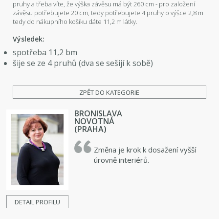
pruhy a třeba víte, že výška závěsu má být 260 cm - pro založení
závěsu potřebujete 20 cm, tedy potřebujete 4 pruhy o výšce 2,8 m
tedy do nákupního košíku dáte 11,2 m látky.
Výsledek:
spotřeba 11,2 bm
šije se ze 4 pruhů (dva se sešijí k sobě)
ZPĚT DO KATEGORIE
BRONISLAVA
NOVOTNÁ
(PRAHA)
Změna je krok k dosažení vyšší
úrovně interiérů.
DETAIL PROFILU