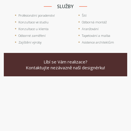
SLUŽBY
Profesionální poradenství
Šití
Konzultace ve studiu
Odborná montáž
Konzultace u klienta
Aranžování
Odborné zaměření
Tapetování a malba
Zajištění výroby
Asistence architektům
Líbí se Vám realizace?
Kontaktujte nezávazně naší designérku!