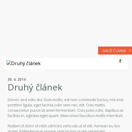
DALŠÍ ČLÁNEK
30. 4. 2014
Druhý článek
Donec sed odio dui. Duis mollis, est non commodo luctus, nisi erat
porttitor ligula, eget lacinia odio sem nec elit. Cras mattis
consectetur purus sit amet fermentum. Cras justo odio, dapibus ac
facilisis in, egestas eget quam. Maecenas faucibus mollis interdum.
Nullam id dolor id nibh ultricies vehicula ut id elit. Aenean eu leo
quam. Pellentesque ornare sem lacinia quam venenatis