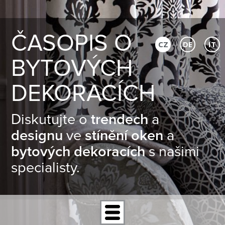
ČASOPIS O
CZ
DE
IT
BYTOVÝCH
DEKORACÍCH
Diskutujte o
trendech
a
designu
ve
stínění oken
a
bytových dekoracích
s našimi
specialisty.