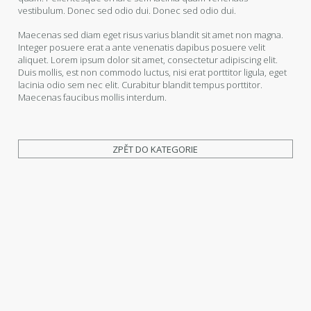
vestibulum. Donec sed odio dui. Donec sed odio dui.
Maecenas sed diam eget risus varius blandit sit amet non magna.
Integer posuere erat a ante venenatis dapibus posuere velit
aliquet. Lorem ipsum dolor sit amet, consectetur adipiscing elit.
Duis mollis, est non commodo luctus, nisi erat porttitor ligula, eget
lacinia odio sem nec elit. Curabitur blandit tempus porttitor.
Maecenas faucibus mollis interdum.
ZPĚT DO KATEGORIE