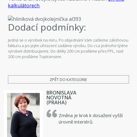
kalkulátorech
.
Dodací podmínky:
Jedná se o výrobek na míru. Po objednání Vám zašleme zálohovou
fakturu a po jejím uhrazení zadáme výrobu. Do cca jednoho týdne
výrobek distribuujeme. Do délky 200 cm posíláme přes PPL, nad
200 cm posíláme Toptransem.
ZPĚT DO KATEGORIE
BRONISLAVA
NOVOTNÁ
(PRAHA)
Změna je krok k dosažení vyšší
úrovně interiérů.