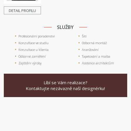
DETAIL PROFILU
SLUŽBY
Profesionální poradenství
Šití
Konzultace ve studiu
Odborná montáž
Konzultace u klienta
Aranžování
Odborné zaměření
Tapetování a malba
Zajištění výroby
Asistence architektům
Líbí se Vám realizace?
Kontaktujte nezávazně naší designérku!