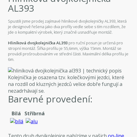
AL393
Spustili jsme prodej zajímavé hliníkové dvojkolejničky AL393, která
je designově řešena jako dva profily vedle sebe s tím rozdílem, že
jde o kompaktní výrobek, který značně usnadňuje montáž.
Hliníková dvojkolejnička AL393
pro ruční posun je určená pro
stropní montáž. Šířka profilu je 55,6mm, výška 15mm. Montáž se
provádí prošroubováním ve střední části. Maximální délka profilu je
6m.
Kolejnička je osazena tzv. kolečkovými jezdci, které
na rozdíl od kluzných jezdců velice dobře fungují a
nezadrhávají se.
Barevné provedení:
Bílá
Stříbrná
Tento druh dvojkolejnice nabízíme v našich
on-line