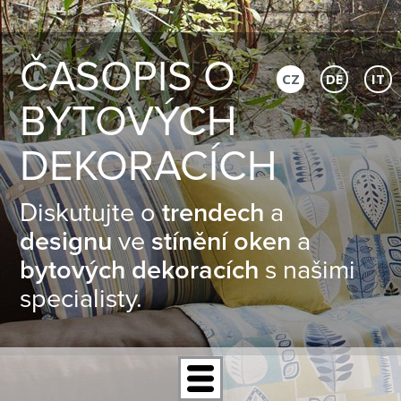
ČASOPIS O
CZ
DE
IT
BYTOVÝCH
DEKORACÍCH
Diskutujte o
trendech
a
designu
ve
stínění oken
a
bytových dekoracích
s našimi
specialisty.