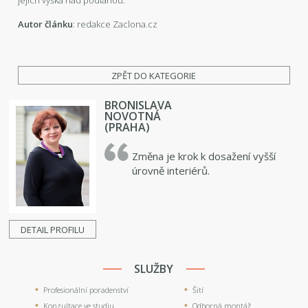
Autor článku
: redakce Zaclona.cz
ZPĚT DO KATEGORIE
BRONISLAVA
NOVOTNÁ
(PRAHA)
Změna je krok k dosažení vyšší
úrovně interiérů.
DETAIL PROFILU
SLUŽBY
Profesionální poradenství
Šití
Konzultace ve studiu
Odborná montáž