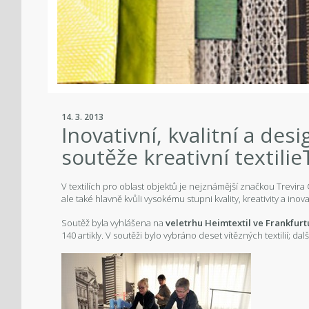
14. 3. 2013
Inovativní, kvalitní a des
soutěže kreativní textilie
V textilích pro oblast objektů je nejznámější značkou Trevira C
ale také hlavně kvůli vysokému stupni kvality, kreativity a inov
Soutěž byla vyhlášena na
veletrhu Heimtextil ve Frankfurt
140 artikly. V soutěži bylo vybráno deset vítězných textilií; další