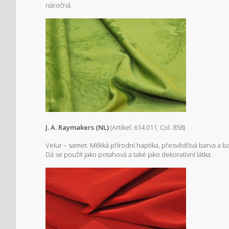
náročná.
J. A. Raymakers (NL)
(Artikel: 614.011, Col. 858)
Velur – samet. Měkká přírodní haptika, přesvědčivá barva a bav
Dá se použít jako potahová a také jako dekorativní látka.