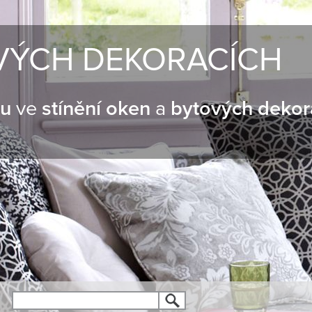
VÝCH DEKORACÍCH
nu
ve
stínění oken
a
bytových dekor