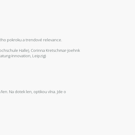
ckého pokroku a trendové relevance.
hochschule Halle), Corinna Kretschmar-Joehnk
atung-Innovation, Leipzig)
len. Na dotek len, optikou vlna. Jde o