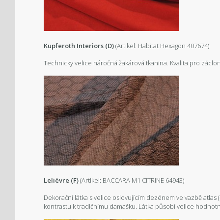
Kupferoth Interiors (D)
(Artikel: Habitat Hexagon 407674)
Technicky velice náročná žakárová tkanina. Kvalita pro záclon
Lelièvre (F)
(Artikel: BACCARA M1 CITRINE 64943)
Dekorační látka s velice oslovujícím dezénem ve vazbě atlas (sa
kontrastu k tradičnímu damašku. Látka působí velice hodnot