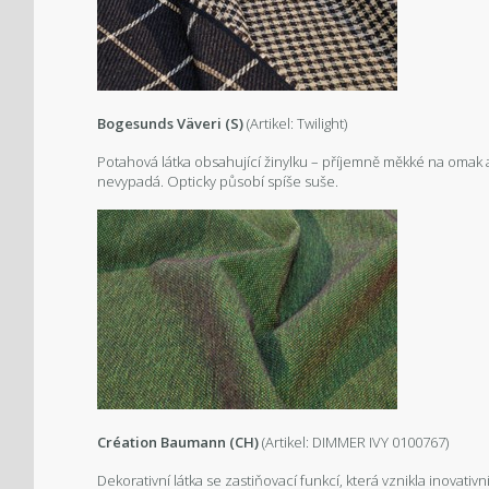
Bogesunds Väveri (S)
(Artikel: Twilight)
Potahová látka obsahující žinylku – příjemně měkké na omak a
nevypadá. Opticky působí spíše suše.
Création Baumann (CH)
(Artikel: DIMMER IVY 0100767)
Dekorativní látka se zastiňovací funkcí, která vznikla inovativ