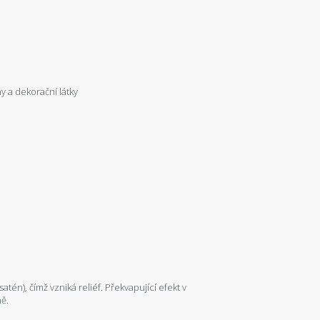
y a dekorační látky
tén), čímž vzniká reliéf. Překvapující efekt v
ně.