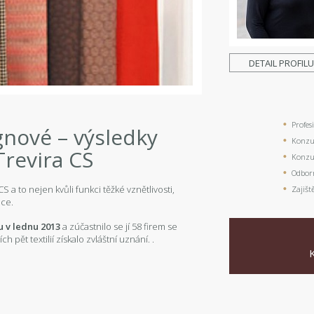
DETAIL PROFIL
Profes
ignové – výsledky
Konzul
Trevira CS
Konzul
Odbor
S a to nejen kvůli funkci těžké vznětlivosti,
Zajišt
ace.
u v lednu 2013
a zúčastnilo se jí 58 firem se
ch pět textilií získalo zvláštní uznání. .