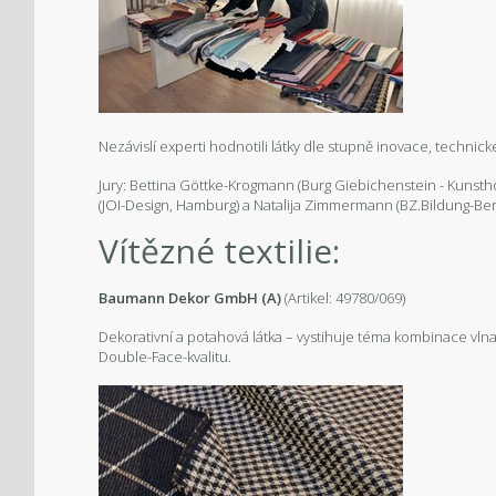
Nezávislí experti hodnotili látky dle stupně inovace, techni
Jury: Bettina Göttke-Krogmann (Burg Giebichenstein - Kunst
(JOI-Design, Hamburg) a Natalija Zimmermann (BZ.Bildung-Ber
Vítězné textilie:
Baumann Dekor GmbH (A)
(Artikel: 49780/069)
Dekorativní a potahová látka – vystihuje téma kombinace vlna/
Double-Face-kvalitu.