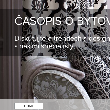
ČASOPIS O BYTO
Diskutujte o
trendech
a
desig
s našimi specialisty.
HOME
hledat