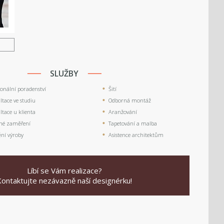
U
SLUŽBY
ionální poradenství
Šití
tace ve studiu
Odborná montáž
tace u klienta
Aranžování
né zaměření
Tapetování a malba
ění výroby
Asistence architektům
Líbí se Vám realizace?
Kontaktujte nezávazně naší designérku!