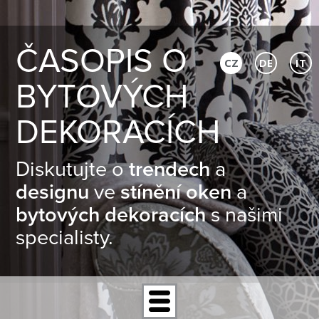
ČASOPIS O
CZ
DE
IT
BYTOVÝCH
DEKORACÍCH
Diskutujte o
trendech
a
designu
ve
stínění oken
a
bytových dekoracích
s našimi
specialisty.