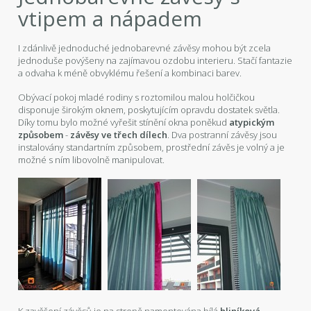
vtipem a nápadem
I zdánlivě jednoduché jednobarevné závěsy mohou být zcela
jednoduše povýšeny na zajímavou ozdobu interieru. Stačí fantazie
a odvaha k méně obvyklému řešení a kombinaci barev.
Obývací pokoj mladé rodiny s roztomilou malou holčičkou
disponuje širokým oknem, poskytujícím opravdu dostatek světla.
Díky tomu bylo možné vyřešit stínění okna poněkud
atypickým
způsobem
-
závěsy ve třech dílech
. Dva postranní závěsy jsou
instalovány standartním způsobem, prostřední závěs je volný a je
možné s ním libovolně manipulovat.
K zavěšení závěsů je na stropě namontována bílá
hliníková