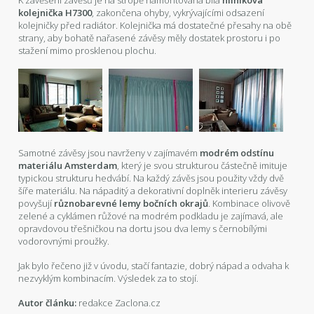
kolejnička H7300
, zakončena ohyby, vykrývajícími odsazení
kolejničky před radiátor. Kolejnička má dostatečné přesahy na obě
strany, aby bohatě nařasené závěsy měly dostatek prostoru i po
stažení mimo prosklenou plochu.
Samotné závěsy jsou navrženy v zajímavém
modrém odstínu
materiálu Amsterdam
, který je svou strukturou částečně imituje
typickou strukturu hedvábí. Na každý závěs jsou použity vždy dvě
šíře materiálu. Na nápaditý a dekorativní doplněk interieru závěsy
povyšují
různobarevné lemy bočních okrajů
. Kombinace olivově
zelené a cyklámen růžové na modrém podkladu je zajímavá, ale
opravdovou třešničkou na dortu jsou dva lemy s černobílými
vodorovnými proužky.
Jak bylo řečeno již v úvodu, stačí fantazie, dobrý nápad a odvaha k
nezvyklým kombinacím. Výsledek za to stojí.
Autor článku:
redakce Zaclona.cz