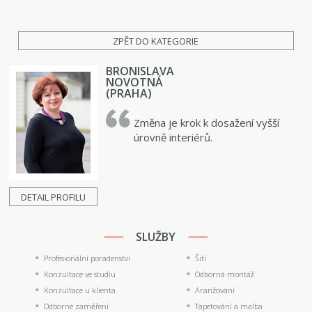
ZPĚT DO KATEGORIE
BRONISLAVA
NOVOTNÁ
(PRAHA)
Změna je krok k dosažení vyšší
úrovně interiérů.
DETAIL PROFILU
SLUŽBY
Profesionální poradenství
Šití
Konzultace ve studiu
Odborná montáž
Konzultace u klienta
Aranžování
Odborné zaměření
Tapetování a malba