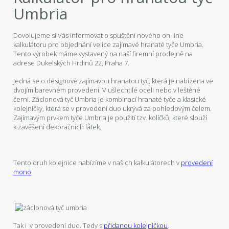
Umbria
Dovolujeme si Vás informovat o spuštění nového on-line
kalkulátoru pro objednání velice zajímavé hranaté tyče Umbria.
Tento výrobek máme vystavený na naší firemní prodejně na
adrese Dukelských Hrdinů 22, Praha 7.
Jedná se o designově zajímavou hranatou tyč, která je nabízena ve
dvojím barevném provedení. V ušlechtilé oceli nebo v leštěné
černi. Záclonová tyč Umbria je kombinací hranaté tyče a klasické
kolejničky, která se v provedení duo ukrývá za pohledovým čelem.
Zajímavým prvkem tyče Umbria je použití tzv. kolíčků, které slouží
k zavěšení dekoračních látek.
Tento druh kolejnice nabízíme v našich kalkulátorech v
provedení
mono
.
Tak i v provedení duo. Tedy s
přidanou kolejničkou
.