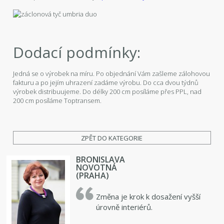
Dodací podmínky:
Jedná se o výrobek na míru. Po objednání Vám zašleme zálohovou
fakturu a po jejím uhrazení zadáme výrobu. Do cca dvou týdnů
výrobek distribuujeme. Do délky 200 cm posíláme přes PPL, nad
200 cm posíláme Toptransem.
ZPĚT DO KATEGORIE
BRONISLAVA
NOVOTNÁ
(PRAHA)
Změna je krok k dosažení vyšší
úrovně interiérů.