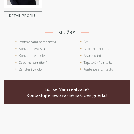
DETAIL PROFILU
SLUŽBY
Profesionální poradenství
Šití
Konzultace ve studiu
Odborná montáž
Konzultace u klienta
Aranžování
Odborné zaměření
Tapetování a malba
Zajištění výroby
Asistence architektům
Líbí se Vám realizace?
Kontaktujte nezávazně naší designérku!