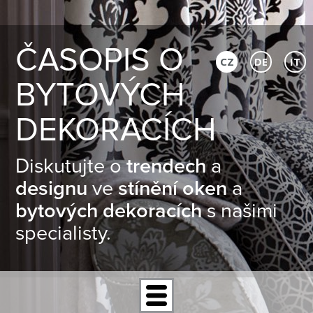
ČASOPIS O
CZ
DE
IT
BYTOVÝCH
DEKORACÍCH
Diskutujte o
trendech
a
designu
ve
stínění oken
a
bytových dekoracích
s našimi
specialisty.