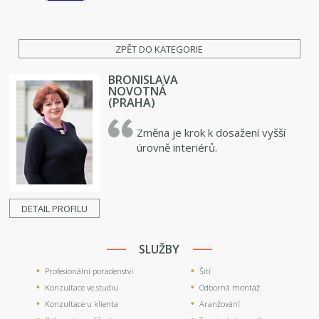
ZPĚT DO KATEGORIE
BRONISLAVA
NOVOTNÁ
(PRAHA)
Změna je krok k dosažení vyšší
úrovně interiérů.
DETAIL PROFILU
SLUŽBY
Profesionální poradenství
Šití
Konzultace ve studiu
Odborná montáž
Konzultace u klienta
Aranžování