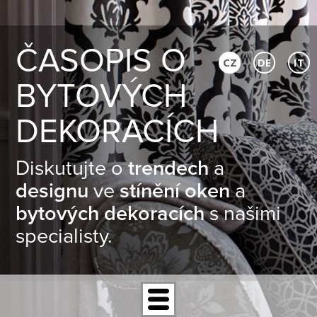
ČASOPIS O
CZ
DE
IT
BYTOVÝCH
DEKORACÍCH
Diskutujte o
trendech
a
designu
ve
stínění oken
a
bytových dekoracích
s našimi
specialisty.