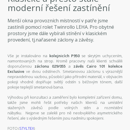
moderní řešení zastínění
Menší okna provozních místností v patře jsme
zastínili pomocí rolet Twinrollo LEHA. Pro obytné
prostory jsme dále vybírali stínění v klasickém
provedení, tj.nařasené záclony a závěsy.
Vše je instalováno na
kolejnicích P950
se skrytým uchycením,
namontovaných na strop. Kromě pracovny naši klienti schválili
doporučenou
záclonu 029/055
a
závěs Cairo 101 kolekce
Exclusive
ve dvou odstínech. Smetanovou záclonu s výraznější
nepravidelnou vazbou, působící jako přírodní materiál, v obývacím
pokoji vhodně doplňuje světlý odstín s béžovým tónem, další
pokoje teplejší smetanová barva.
Výhodou při konzultaci a zaměření bylo kompletní zařízení domu,
takže jsme mohli řešit potřeby našich klientů na umístění
stažených závěsů podle volných stěn a rozmístění
nábytku. Nejprve se zalekli pro ně neobvyklého asymetrického
řešení, ale s výsledným řešením jsou nadmíru spokojeni.
FOTO (
STYLTEX
)