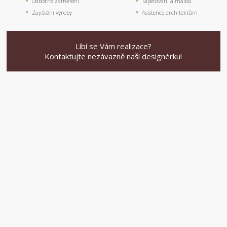
Odborné zaměření
Tapetování a malba
Zajištění výroby
Asistence architektům
Líbí se Vám realizace?
Kontaktujte nezávazně naší designérku!