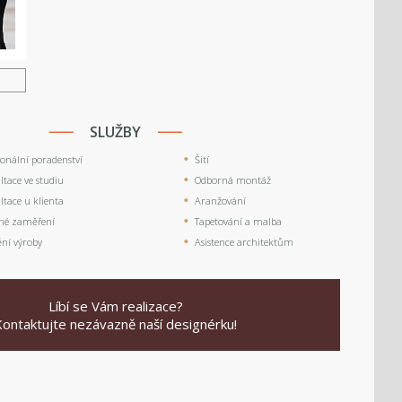
U
SLUŽBY
ionální poradenství
Šití
tace ve studiu
Odborná montáž
tace u klienta
Aranžování
né zaměření
Tapetování a malba
ění výroby
Asistence architektům
Líbí se Vám realizace?
Kontaktujte nezávazně naší designérku!