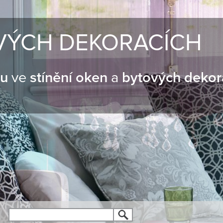
VÝCH DEKORACÍCH
nu
ve
stínění oken
a
bytových dekor