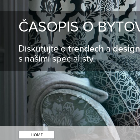
ČASOPIS O BYTO
Diskutujte o
trendech
a
desig
s našimi specialisty.
HOME
hledat