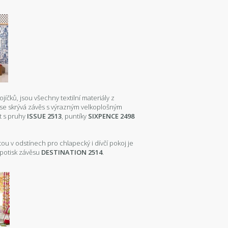
íčků, jsou všechny textilní materiály z
se skrývá závěs s výrazným velkoplošným
t s pruhy
ISSUE 2513
, puntíky
SIXPENCE 2498
etou v odstínech pro chlapecký i dívčí pokoj je
o potisk závěsu
DESTINATION 2514
.