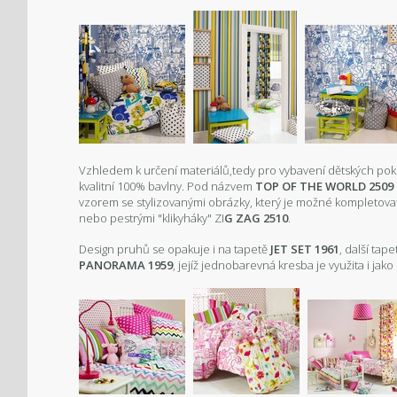
Vzhledem k určení materiálů,tedy pro vybavení dětských pokoj
kvalitní 100% bavlny. Pod názvem
TOP OF THE WORLD 2509
vzorem se stylizovanými obrázky, který je možné kompletova
nebo pestrými "klikyháky" ZI
G ZAG 2510
.
Design pruhů se opakuje i na tapetě
JET SET 1961
, další tap
PANORAMA 1959
, jejíž jednobarevná kresba je využita i jak