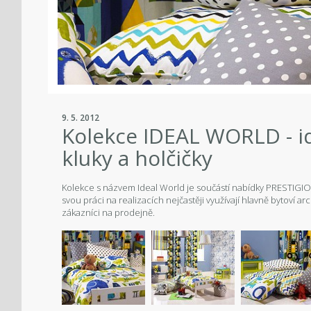
9. 5. 2012
Kolekce IDEAL WORLD - id
kluky a holčičky
Kolekce s názvem Ideal World je součástí nabídky PRESTIGIO
svou práci na realizacích nejčastěji využívají hlavně bytoví ar
zákazníci na prodejně.