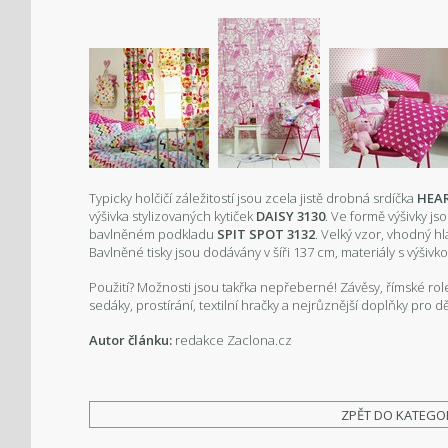
Typicky holčičí záležitostí jsou zcela jistě drobná srdíčka
HEAR
výšivka stylizovaných kytiček
DAISY 3130
. Ve formě výšivky j
bavlněném podkladu
SPIT SPOT 3132
. Velký vzor, vhodný h
Bavlněné tisky jsou dodávány v šíři 137 cm, materiály s výšivk
Použití? Možnosti jsou takřka nepřeberné! Závěsy, římské role
sedáky, prostírání, textilní hračky a nejrůznější doplňky pro dě
Autor článku:
redakce Zaclona.cz
ZPĚT DO KATEGO