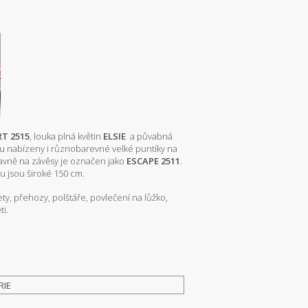
T 2515
, louka plná květin
ELSIE
a půvabná
sou nabízeny i různobarevné velké puntíky na
lavně na závěsy je označen jako
ESCAPE 2511
.
ou jsou široké 150 cm.
ty, přehozy, polštáře, povlečení na lůžko,
ti.
RIE