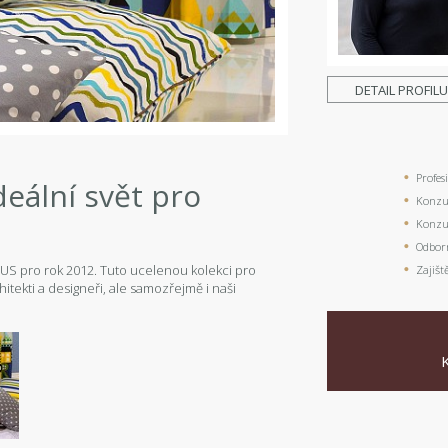
DETAIL PROFIL
Profes
eální svět pro
Konzul
Konzul
Odbor
US pro rok 2012. Tuto ucelenou kolekci pro
Zajišt
chitekti a designeři, ale samozřejmě i naši