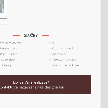
U
SLUŽBY
ionální poradenství
Šití
tace ve studiu
Odborná montáž
tace u klienta
Aranžování
né zaměření
Tapetování a malba
ění výroby
Asistence architektům
Líbí se Vám realizace?
Kontaktujte nezávazně naší designérku!