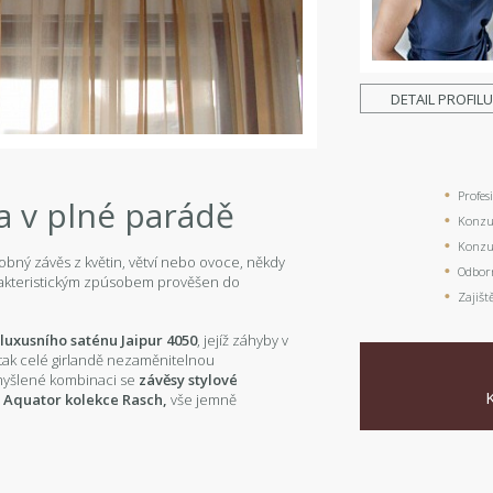
DETAIL PROFIL
Profes
a v plné parádě
Konzul
Konzul
dobný závěs z květin, větví nebo ovoce, někdy
Odbor
rakteristickým zpúsobem prověšen do
Zajišt
 luxusního saténu Jaipur 4050
, jejíž záhyby v
 tak celé girlandě nezaměnitelnou
omyšlené kombinaci se
závěsy stylové
 Aquator kolekce Rasch,
vše jemně