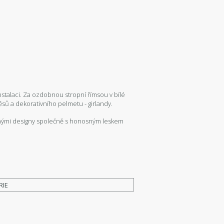
nstalaci. Za ozdobnou stropní římsou v bílé
sů a dekorativního pelmetu - girlandy.
lišnými designy společně s honosným leskem
RIE