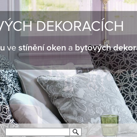
VÝCH DEKORACÍCH
nu
ve
stínění oken
a
bytových dekor