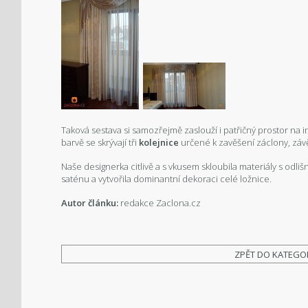
Taková sestava si samozřejmě zaslouží i patřičný prostor na i
barvě se skrývají tři
kolejnice
určené k zavěšení záclony, závě
Naše designerka citlivě a s vkusem skloubila materiály s od
saténu a vytvořila dominantní dekoraci celé ložnice.
Autor článku:
redakce Zaclona.cz
ZPĚT DO KATEGO