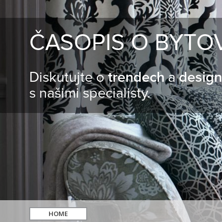
ČASOPIS O BYTO
Diskutujte o
trendech
a
desig
s našimi specialisty.
HOME
hledat