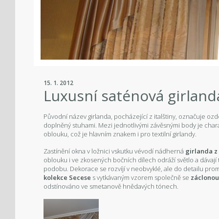
15. 1. 2012
Luxusní saténová girland
Původní název girlanda, pocházející z italštiny, označuje oz
doplněný stuhami. Mezi jednotlivými závěsnými body je cha
oblouku, což je hlavním znakem i pro textilní girlandy.
Zastínění okna v ložnici vskutku vévodí nádherná
girlanda z
oblouku i ve zkosených bočních dílech odráží světlo a dávají
podobu. Dekorace se rozvíjí v neobvyklé, ale do detailu pr
kolekce Secese
s vytkávaným vzorem společně se
záclonou
odstínováno ve smetanově hnědavých tónech.