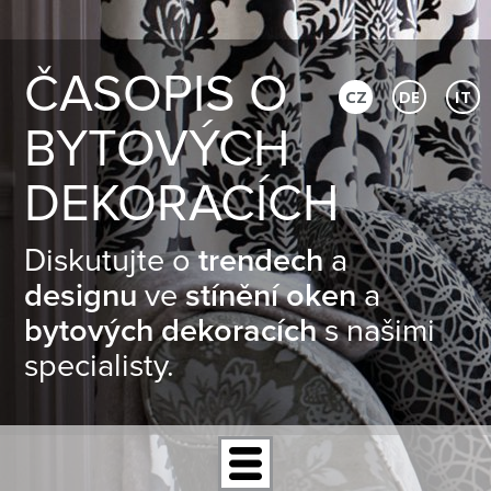
ČASOPIS O
CZ
DE
IT
BYTOVÝCH
DEKORACÍCH
Diskutujte o
trendech
a
designu
ve
stínění oken
a
bytových dekoracích
s našimi
specialisty.