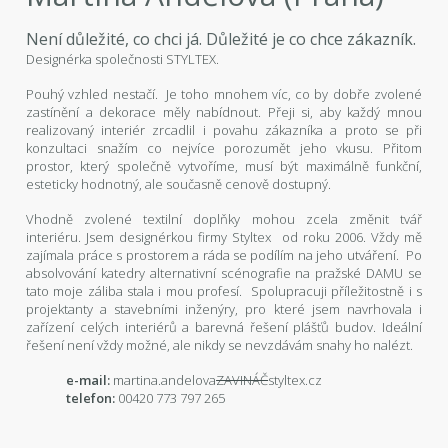
Není důležité, co chci já. Důležité je co chce zákazník.
Designérka společnosti STYLTEX.
Pouhý vzhled nestačí. Je toho mnohem víc, co by dobře zvolené
zastínění a dekorace měly nabídnout. Přeji si, aby každý mnou
realizovaný interiér zrcadlil i povahu zákazníka a proto se při
konzultaci snažím co nejvíce porozumět jeho vkusu. Přitom
prostor, který společně vytvoříme, musí být maximálně funkční,
esteticky hodnotný, ale současně cenově dostupný.
Vhodně zvolené textilní doplňky mohou zcela změnit tvář
interiéru. Jsem designérkou firmy Styltex od roku 2006. Vždy mě
zajímala práce s prostorem a ráda se podílím na jeho utváření. Po
absolvování katedry alternativní scénografie na pražské DAMU se
tato moje záliba stala i mou profesí. Spolupracuji příležitostně i s
projektanty a stavebními inženýry, pro které jsem navrhovala i
zařízení celých interiérů a barevná řešení plášťů budov. Ideální
řešení není vždy možné, ale nikdy se nevzdávám snahy ho nalézt.
e-mail:
martina.andelova
ZAVINÁČ
styltex.cz
telefon:
00420 773 797 265