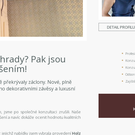
DETAIL PROFIL
Profes
hrady? Pak jsou
Konzul
ešením!
Konzul
Odbor
překrývaly záclony. Nové, plně
Zajišt
no dekorativními závěsy a luxusní
, jsme po společné konzultaci zrušili. Naše
šení a navíc dokáže ocenit hodnotu kvalitních
 z jejichž nabídky jsem vybrala provedení
Holz