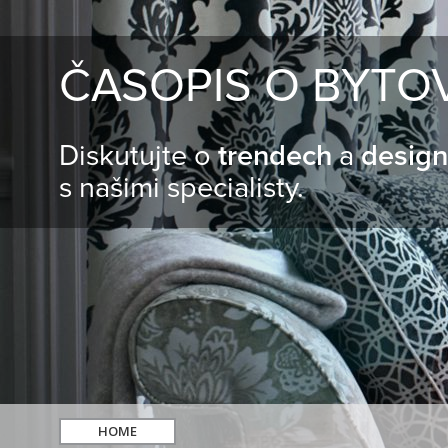
ČASOPIS O BYTO
Diskutujte o
trendech
a
desig
s našimi specialisty.
HOME
hledat