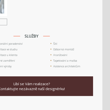
U
SLUŽBY
ionální poradenství
Šití
tace ve studiu
Odborná montáž
tace u klienta
Aranžování
né zaměření
Tapetování a malba
ění výroby
Asistence architektům
Líbí se Vám realizace?
Kontaktujte nezávazně naší designérku!