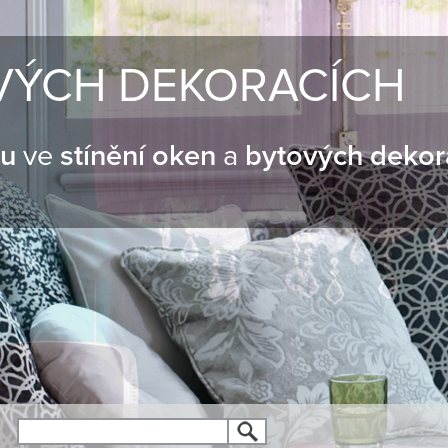
VÝCH DEKORACÍCH
nu
ve
stínění oken
a
bytových dekor