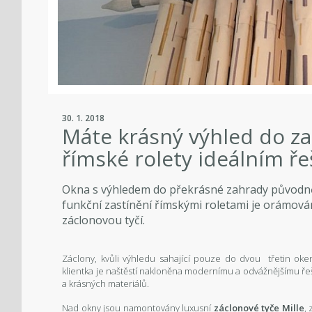
30. 1. 2018
Máte krásný výhled do za
římské rolety ideálním ř
Okna s výhledem do překrásné zahrady původně 
funkční zastínění římskými roletami je orámová
záclonovou tyčí.
Záclony, kvůli výhledu sahající pouze do dvou třetin oken
klientka je naštěstí nakloněna modernímu a odvážnějšímu ře
a krásných materiálů.
Nad okny jsou namontovány luxusní
záclonové tyče Mille
,