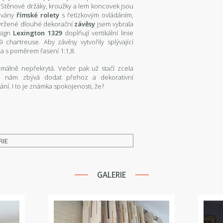
. Stěnové držáky, kroužky a lem koncovek jsou
továny
římské rolety
s řetízkovým ovládáním,
 navržené dlouhé dekorační
závěsy
jsem vybrala
esign
Lexington 1329
doplňují vertikální linie
 chartreuse. Aby závěsy vytvořily splývající
za s poměrem řasení 1:1,8.
málně nepřekrytá. Večer pak už stačí zcela
ce nám zbývá dodat přehoz a dekorativní
vání. I to je známka spokojenosti, že?
RIE
GALERIE