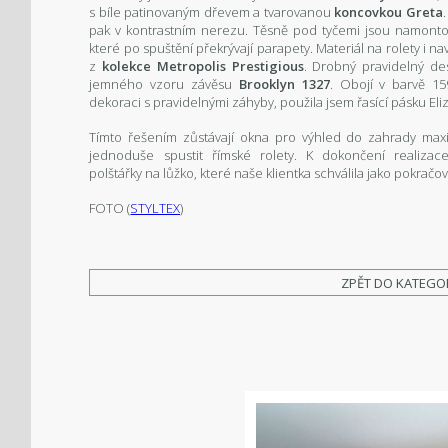
s bíle patinovaným dřevem a tvarovanou
koncovkou Greta
pak v kontrastním nerezu. Těsně pod tyčemi jsou namon
které po spuštění překrývají parapety. Materiál na rolety i
z
kolekce Metropolis Prestigious
. Drobný pravidelný d
jemného vzoru závěsu
Brooklyn 1327
. Obojí v barvě 159
dekoraci s pravidelnými záhyby, použila jsem řasící pásku Eli
Tímto řešením zůstávají okna pro výhled do zahrady maxi
jednoduše spustit římské rolety. K dokončení realiza
polštářky
na lůžko, které naše klientka schválila jako pokračo
FOTO (
STYLTEX
)
ZPĚT DO KATEGO