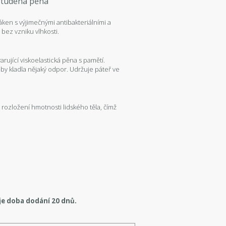
en s výjimečnými antibakteriálními a
bez vzniku vlhkosti.
arující viskoelastická pěna s pamětí.
 by kladla nějaký odpor. Udržuje páteř ve
rozložení hmotnosti lidského těla, čímž
je doba dodání 20 dnů.