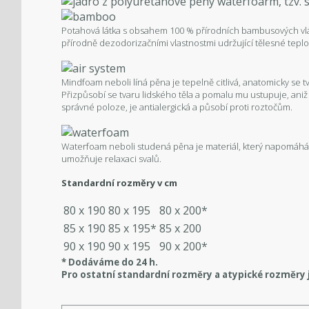
Potahová látka s obsahem 100 % přírodních bambusových vlák
přírodně dezodorizačními vlastnostmi udržující tělesné teplo 
Mindfoam neboli líná pěna je tepelně citlivá, anatomicky se tv
Přizpůsobí se tvaru lidského těla a pomalu mu ustupuje, aniž
správné poloze, je antialergická a působí proti roztočům.
Waterfoam neboli studená pěna je materiál, který napomáhá 
umožňuje relaxaci svalů.
Standardní rozměry v cm
80 x 190
80 x 195
80 x 200*
85 x 190
85 x 195*
85 x 200
90 x 190
90 x 195
90 x 200*
* Dodáváme do 24 h.
Pro ostatní standardní rozměry a atypické rozměry 