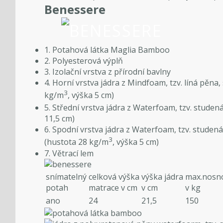
Benessere
1. Potahová látka Maglia Bamboo
2. Polyesterová výplň
3. Izolační vrstva z přírodní bavlny
4. Horní vrstva jádra z Mindfoam, tzv. líná pěna
3
kg/m
, výška 5 cm)
5. Střední vrstva jádra z Waterfoam, tzv. stude
11,5 cm)
6. Spodní vrstva jádra z Waterfoam, tzv. studen
3
(hustota 28 kg/m
, výška 5 cm)
7. Větrací lem
snímatelný
celková výška
výška jádra
max.nosn
potah
matrace v cm
v cm
v kg
ano
24
21,5
150