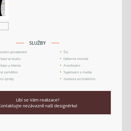
U
SLUŽBY
ionální poradenství
Šití
tace ve studiu
Odborná montáž
tace u klienta
Aranžování
né zaměření
Tapetování a malba
ění výroby
Asistence architektům
Líbí se Vám realizace?
Kontaktujte nezávazně naší designérku!