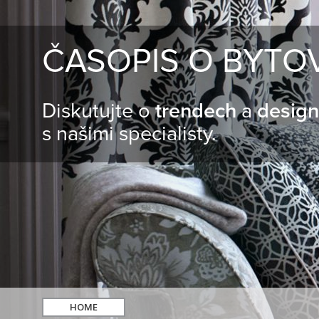
ČASOPIS O BYTO
Diskutujte o
trendech
a
desig
s našimi specialisty.
HOME
hledat