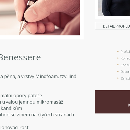
DETAIL PROFIL
Profes
 Benessere
Konzul
Konzul
Odbor
 pěna, a vrstvy Mindfoam, tzv. líná
Zajišt
ximální opory páteře
ělu trvalou jemnou mikromasáž
m kanálkům
mboo se zipem na čtyřech stranách
lohovací rošt