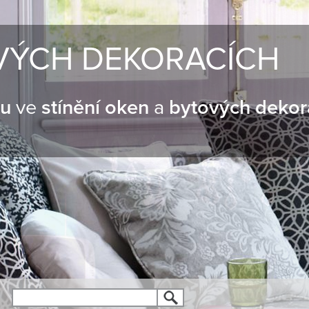
VÝCH DEKORACÍCH
nu
ve
stínění oken
a
bytových dekor