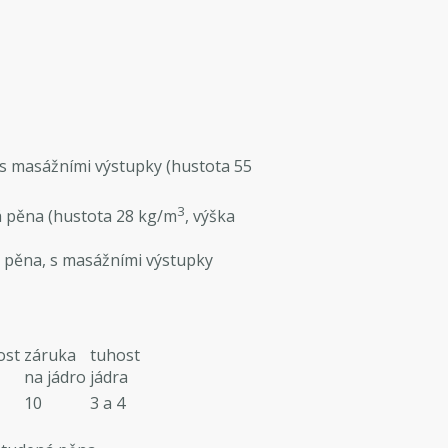
, s masážními výstupky (hustota 55
3
ná pěna (hustota 28 kg/m
, výška
á pěna, s masážními výstupky
ost
záruka
tuhost
na jádro
jádra
10
3 a 4