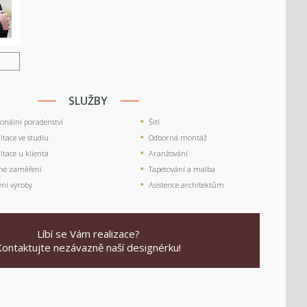
U
SLUŽBY
ionální poradenství
Šití
tace ve studiu
Odborná montáž
tace u klienta
Aranžování
né zaměření
Tapetování a malba
ění výroby
Asistence architektům
Líbí se Vám realizace?
Kontaktujte nezávazně naší designérku!