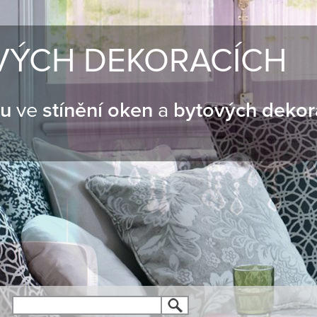
VÝCH DEKORACÍCH
nu
ve
stínění oken
a
bytových dekor