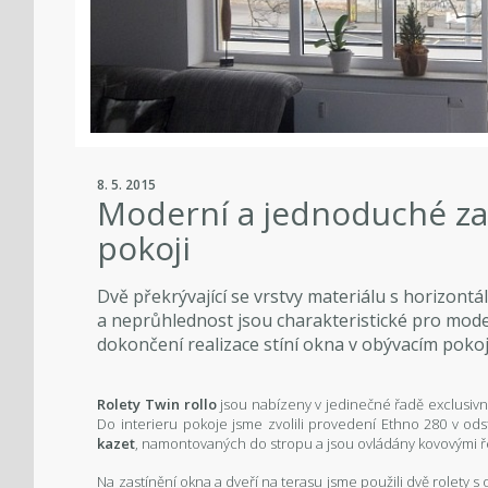
8. 5. 2015
Moderní a jednoduché za
pokoji
Dvě překrývající se vrstvy materiálu s horizontá
a neprůhlednost jsou charakteristické pro moder
dokončení realizace stíní okna v obývacím poko
Rolety Twin rollo
jsou nabízeny v jedinečné řadě exclusivn
Do interieru pokoje jsme zvolili provedení Ethno 280 v od
kazet
, namontovaných do stropu a jsou ovládány kovovými ře
Na zastínění okna a dveří na terasu jsme použili dvě rolety 