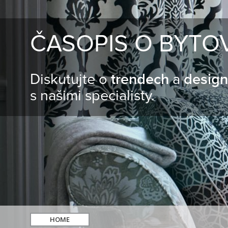
ČASOPIS O BYTO
Diskutujte o
trendech
a
desig
s našimi specialisty.
HOME
hledat