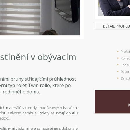
DETAIL PROFIL
Profes
stínění v obývacím
Konzul
Konzul
Odbor
lními pruhy střídajícími průhlednost
Zajišt
ní typ rolet Twin rollo, které po
ji rodinného domu.
ích materálů v trendy i nadčasových barvách.
stínu Calypso bambus. Rolety se navíjí do
alu
tízky.
s odlišnými výškami, ale samozřejmě s dokonale