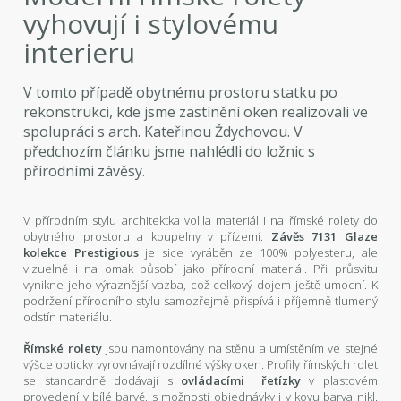
vyhovují i stylovému
interieru
V tomto případě obytnému prostoru statku po
rekonstrukci, kde jsme zastínění oken realizovali ve
spolupráci s arch. Kateřinou Ždychovou. V
předchozím článku jsme nahlédli do ložnic s
přírodními závěsy.
V přírodním stylu architektka volila materiál i na římské rolety do
obytného prostoru a koupelny v přízemí.
Závěs 7131 Glaze
kolekce Prestigious
je sice vyráběn ze 100% polyesteru, ale
vizuelně i na omak působí jako přírodní materiál. Při průsvitu
vynikne jeho výraznější vazba, což celkový dojem ještě umocní. K
podržení přírodního stylu samozřejmě přispívá i příjemně tlumený
odstín materiálu.
Římské rolety
jsou namontovány na stěnu a umístěním ve stejné
výšce opticky vyrovnávají rozdílné výšky oken. Profily římských rolet
se standardně dodávají s
ovládacími řetízky
v plastovém
provedení v bílé barvě, s možností objednávky i v kovu barva nikl.