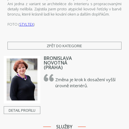
Ani jedna z variant se architektce do interieru s propracovanými
detaily nelíbila. Zajistila jsem proto atypické kovové řetízky v barvě
bronzu, které krásně ladí ke kování oken a dalším doplňkům.
FOTO (
STYLTEX
)
ZPĚT DO KATEGORIE
BRONISLAVA
NOVOTNÁ
(PRAHA)
Změna je krok k dosažení vyšší
úrovně interiérů.
DETAIL PROFILU
SLUŽBY