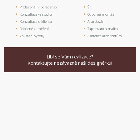
Profesionální poradenství
Šití
Konzultace ve studiu
Odborná montáž
Konzultace u klienta
Aranžování
Odborné zaměření
Tapetování a malba
Zajištění výroby
Asistence architektům
Líbí se Vám realizace?
Kontaktujte nezávazně naší designérku!