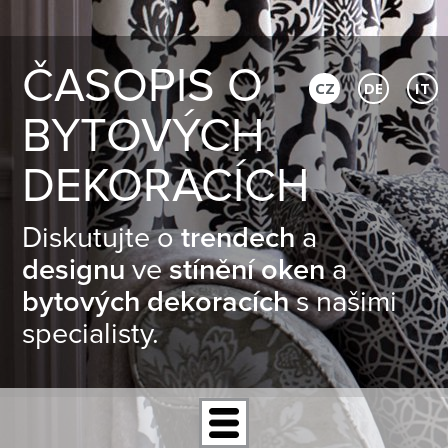
ČASOPIS O
CZ
DE
IT
BYTOVÝCH
DEKORACÍCH
Diskutujte o
trendech
a
designu
ve
stínění oken
a
bytových dekoracích
s našimi
specialisty.