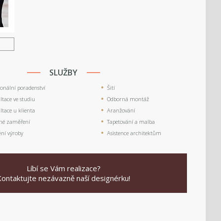
U
SLUŽBY
ionální poradenství
Šití
tace ve studiu
Odborná montáž
tace u klienta
Aranžování
né zaměření
Tapetování a malba
ění výroby
Asistence architektům
Líbí se Vám realizace?
Kontaktujte nezávazně naší designérku!