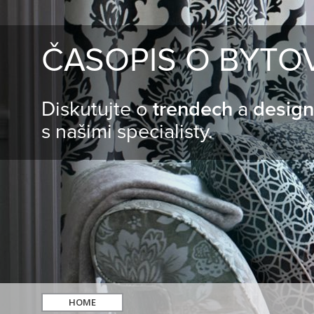
ČASOPIS O BYTO
Diskutujte o
trendech
a
desig
s našimi specialisty.
HOME
hledat