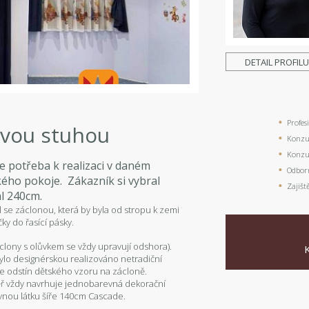
DETAIL PROFIL
Profes
ovou stuhou
Konzul
Konzul
je potřeba k realizaci v daném
Odbor
ského pokoje. Zákazník si vybral
Zajišt
l 240cm.
 se záclonou, která by byla od stropu k zemi
čky do řasící pásky.
áclony s olůvkem se vždy upravují odshora).
ylo designérskou realizováno netradiční
e odstín dětského vzoru na zácloně.
měř vždy navrhuje jednobarevná dekorační
revnou látku šíře 140cm Cascade.