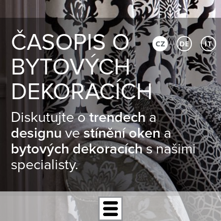
ČASOPIS O
CZ
DE
IT
BYTOVÝCH
DEKORACÍCH
Diskutujte o
trendech
a
designu
ve
stínění oken
a
bytových dekoracích
s našimi
specialisty.