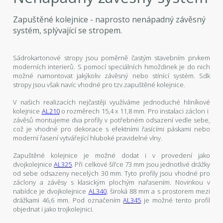
Zapuštěné kolejnice - naprosto nenápadný závěsný
systém, splývající se stropem.
Sádrokartonové stropy jsou poměrně častým stavebním prvkem
moderních interierů. S pomocí speciálních hmoždinek je do nich
možné namontovat jakýkoliv závěsný nebo stínící systém. Sdk
stropy jsou však navíc vhodné pro tzv.zapuštěné kolejnice.
V našich realizacích nejčastěji využíváme jednoduché hliníkové
kolejnice
AL210
o rozměrech 15,4 x 11,8 mm. Pro instalaci záclon i
závěsů montujeme dva profily v potřebném odsazení vedle sebe,
což je vhodné pro dekorace s efektními řasícími páskami nebo
moderní řasení vytvářející hluboké pravidelné vlny.
Zapuštěné kolejnice je možné dodat i v provedení jako
dvojkolejnice
AL325
. Při celkové šířce 73 mm jsou jednotlivé drážky
od sebe odsazeny necelých 30 mm. Tyto profily jsou vhodné pro
záclony a závěsy s klasickým plochým nařasením. Novinkou v
nabídce je dvojkolejnice
AL340
, široká 88 mm a s prostorem mezi
drážkami 46,6 mm. Pod označením
AL345
je možné tento profil
objednat i jako trojkolejnici.