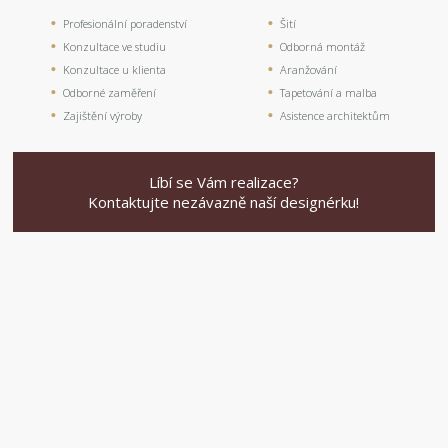
Profesionální poradenství
Šití
Konzultace ve studiu
Odborná montáž
Konzultace u klienta
Aranžování
Odborné zaměření
Tapetování a malba
Zajištění výroby
Asistence architektům
Líbí se Vám realizace?
Kontaktujte nezávazně naší designérku!