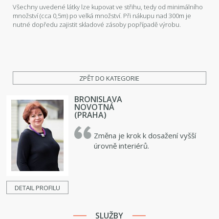
Všechny uvedené látky lze kupovat ve střihu, tedy od minimálního
množství (cca 0,5m) po velká množství. Při nákupu nad 300m je
nutné dopředu zajistit skladové zásoby popřípadě výrobu.
ZPĚT DO KATEGORIE
BRONISLAVA
NOVOTNÁ
(PRAHA)
Změna je krok k dosažení vyšší
úrovně interiérů.
DETAIL PROFILU
SLUŽBY