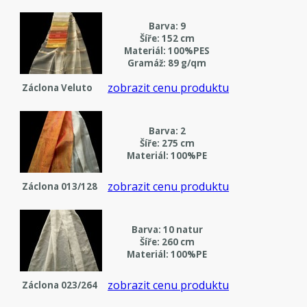
Barva: 9
Šíře: 152 cm
Materiál: 100%PES
Gramáž: 89 g/qm
zobrazit cenu produktu
Záclona Veluto
Barva: 2
Šíře: 275 cm
Materiál: 100%PE
zobrazit cenu produktu
Záclona 013/128
Barva: 10 natur
Šíře: 260 cm
Materiál: 100%PE
zobrazit cenu produktu
Záclona 023/264