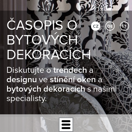
ČASOPIS O
CZ
DE
IT
BYTOVÝCH
DEKORACÍCH
Diskutujte o
trendech
a
designu
ve
stínění oken
a
bytových dekoracích
s našimi
specialisty.