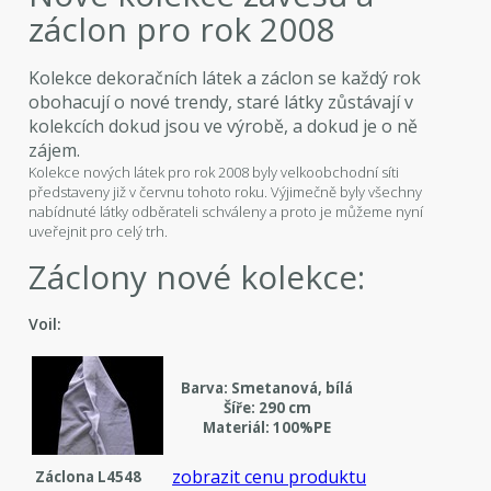
záclon pro rok 2008
Kolekce dekoračních látek a záclon se každý rok
obohacují o nové trendy, staré látky zůstávají v
kolekcích dokud jsou ve výrobě, a dokud je o ně
zájem.
Kolekce nových látek pro rok 2008 byly velkoobchodní síti
představeny již v červnu tohoto roku. Výjimečně byly všechny
nabídnuté látky odběrateli schváleny a proto je můžeme nyní
uveřejnit pro celý trh.
Záclony nové kolekce:
Voil:
Barva: Smetanová, bílá
Šíře: 290 cm
Materiál: 100%PE
zobrazit cenu produktu
Záclona L4548