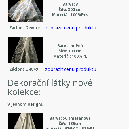
Barva: 3
Šíře: 300 cm
Materiál: 100%Pes
zobrazit cenu produktu
Záclona Devore
Barva: hnědá
Šíře: 300 cm
Materiál: 100%PE
zobrazit cenu produktu
Záclona L 4849
Dekorační látky nové
kolekce:
V jednom designu:
Barva: 50 smetanová
Šíře: 135cm
materiál: 67%CO - 33%PL