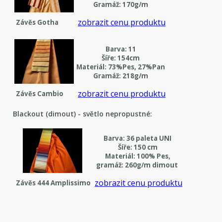
Gramáž: 170g/m
zobrazit cenu produktu
Závěs Gotha
Barva: 11
Šíře: 154cm
Materiál: 73%Pes, 27%Pan
Gramáž: 218g/m
zobrazit cenu produktu
Závěs Cambio
Blackout (dimout) - světlo nepropustné:
Barva: 36 paleta UNI
Šíře: 150 cm
Materiál: 100% Pes,
gramáž: 260g/m dimout
zobrazit cenu produktu
Závěs 444 Amplissimo