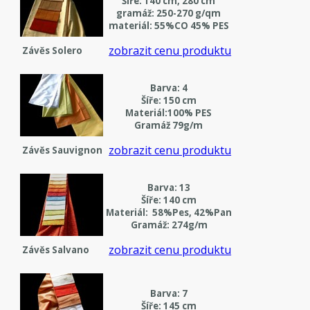
Šíře: 140 cm, 280 cm
gramáž: 250-270 g/qm
materiál: 55%CO 45% PES
zobrazit cenu produktu
Závěs Solero
Barva: 4
Šíře: 150 cm
Materiál:100% PES
Gramáž 79g/m
zobrazit cenu produktu
Závěs Sauvignon
Barva: 13
Šíře: 140 cm
Materiál: 58%Pes, 42%Pan
Gramáž: 274g/m
zobrazit cenu produktu
Závěs Salvano
Barva: 7
Šíře: 145 cm