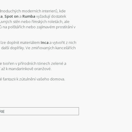
ednoduchých moderních interierů, kde
ta
,
Spot on
a
Rumba
vyžadují dostatek
uvných stěn nebo římských roletách, ale
vů na polštářích nebo zajímavém prostírání v
lze doplnit materiálem
Inca
a vytvořit z nich
 a další doplňky. Ve zmiňovaných kancelářích
je tvořen v přírodních tónech zelené a
í až k mandarinkově oranžové.
své fantazii k zútulnění vašeho domova.
RIE