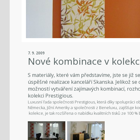
7. 9. 2009
Nové kombinace v kolekci
S materiály, které vám představíme, jste se již s
úspěšné realizace kanceláří Skanska. Jelikož se 
možností vytváření zajímavých kombinací, rozhodl
kolekci Prestigious.
Luxusní řada společnosti Prestigious, která díky spolupráci o
Německa, Jižní Ameriky a společnosti z Beneluxu, zajišťuje 
kolekce, je tak rozšířena o nabídku kvalitních tisků ze 100 % 