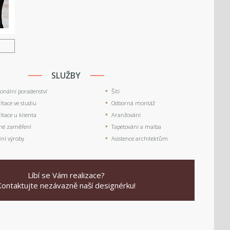
U
SLUŽBY
ionální poradenství
Šití
tace ve studiu
Odborná montáž
tace u klienta
Aranžování
né zaměření
Tapetování a malba
ění výroby
Asistence architektům
Líbí se Vám realizace?
Kontaktujte nezávazně naší designérku!