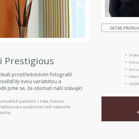
DETAIL PROFIL
Profes
 Prestigious
Konzul
Konzul
etkali prostřednictvím fotografií
Odbor
osvědčily svou variabitou a
Zajišt
i jsme se, že obohatí naši stávající
bchodních partnerů z Irska, Francie,
komplexnost a vyváženost celé nabízené
bavlny.