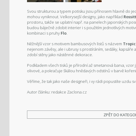
Svou strukturou a typem potisku jsou přínosem hlavně do j
mohou vyniknout. Velkorysejší designy, jako například
Rossit
prostoru, takže se uplatní např. na panelech japonských pos
budou báječně zdobit interier i s použitím jednotlivých moti
kombinaci s pruhy
Flo
.
Něžnější vzor s motivem bambusových listů s názvem
Tropic
nejenom závěsy, ale i ubrusy s prostíráním, sedáky, kapsáře
zdobí stěny jako nástěnné dekorace.
Podkladem všech tisků je přírodní až smetanová barva, vzor 
olivové, a pokračuje škálou hnědavých odstínů v barvě kořen
Věříme, že tak jako naše designeři, i vy rádi popustíte uzdu 
Autor článku: redakce Zaclona.cz
ZPĚT DO KATEGO