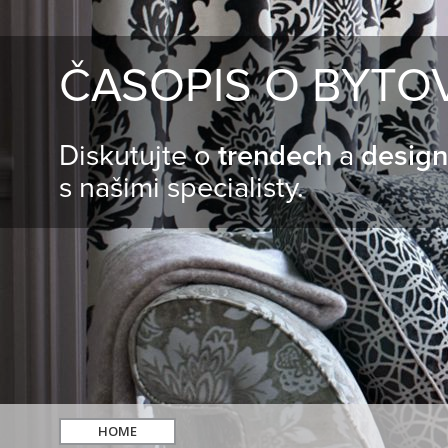
ČASOPIS O BYTO
Diskutujte o
trendech
a
desig
s našimi specialisty.
HOME
hledat