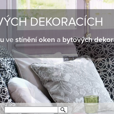
VÝCH DEKORACÍCH
nu
ve
stínění oken
a
bytových dekor