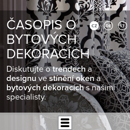
ČASOPIS O
CZ
DE
IT
BYTOVÝCH
DEKORACÍCH
Diskutujte o
trendech
a
designu
ve
stínění oken
a
bytových dekoracích
s našimi
specialisty.