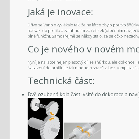
Jaká je inovace:
Dříve se Vario x vyvlékalo tak, že na látce zbylo poutko šňůrk
nacvakl do profilu a zatáhnutím za řetízek (otočením navíječ
plně funkční. Samozřejmě se někdy stalo, že se očko nezachy
Co je nového v novém mo
Nyní je na látce nejen plastový díl se šňůrkou, ale dokonce i 
Nasazení do profilu je tak mnohem snazší a bez komplikací
Technická část:
Dvě ozubená kola části všité do dekorace a nav