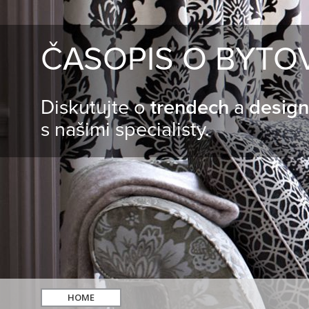
ČASOPIS O BYTO
Diskutujte o
trendech
a
desig
s našimi specialisty.
HOME
hledat