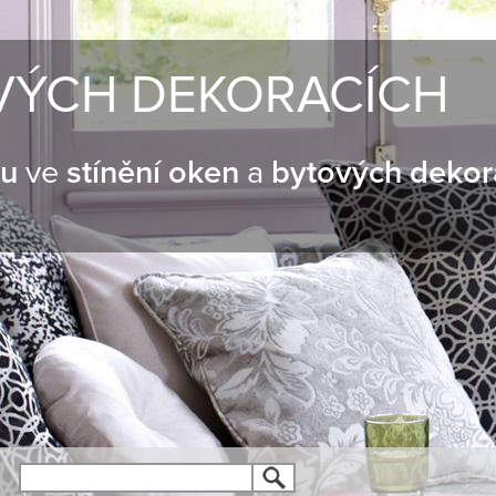
VÝCH DEKORACÍCH
nu
ve
stínění oken
a
bytových dekor