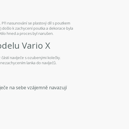
y. Při nasunování se plastový díl s poutkem
ů) došlo k zachycení poutka a dekorace byla
tilo hned a proces byl narušen.
delu Vario X
z částí navíječe s ozubenými kolečky.
 s nezachycením lanka do navíječů.
íječe na sebe vzájemně navazují