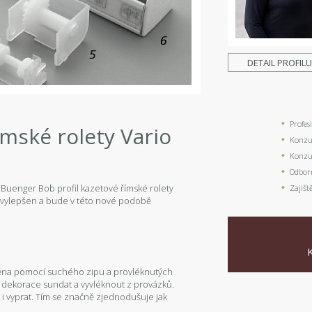
DETAIL PROFIL
Profes
ímské rolety Vario
Konzul
Konzul
Odbor
 Buenger Bob profil kazetové římské rolety
Zajišt
yl vylepšen a bude v této nové podobě
pevněna pomocí suchého zipu a provléknutých
tě dekorace sundat a vyvléknout z provázků.
k i vyprat. Tím se značně zjednodušuje jak