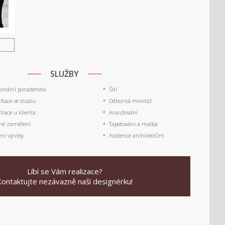
U
SLUŽBY
ionální poradenství
Šití
tace ve studiu
Odborná montáž
tace u klienta
Aranžování
né zaměření
Tapetování a malba
ění výroby
Asistence architektům
Líbí se Vám realizace?
Kontaktujte nezávazně naší designérku!