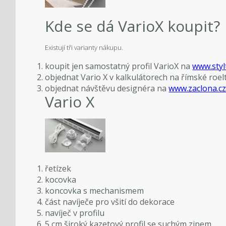
Kde se dá VarioX koupit?
Existují tři varianty nákupu.
koupit jen samostatný profil VarioX na
www.styl
objednat Vario X v kalkulátorech na římské roel
objednat návštěvu designéra na
www.zaclona.c
Vario X
řetízek
kocovka
koncovka s mechanismem
část navíječe pro všití do dekorace
navíječ v profilu
5 cm široký kazetový profil se suchým zipem