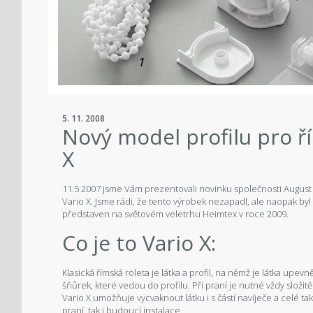
5. 11. 2008
Nový model profilu pro ř
X
11.5 2007 jsme Vám prezentovali novinku společnosti August
Vario X. Jsme rádi, že tento výrobek nezapadl, ale naopak b
představen na světovém veletrhu Heimtex v roce 2009.
Co je to Vario X:
Klasická římská roleta je látka a profil, na němž je látka u
šňůrek, které vedou do profilu. Při praní je nutné vždy složi
Vario X umožňuje vycvaknout látku i s částí navíječe a celé ta
praní, tak i budoucí instalace.