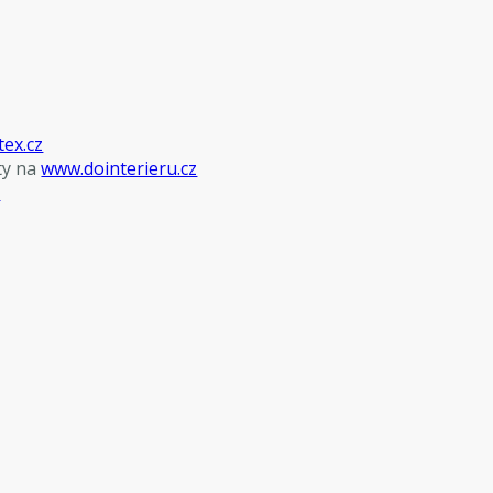
tex.cz
ty na
www.dointerieru.cz
z