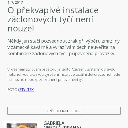
1. 7. 2017
O překvapivé instalace
záclonových tyčí není
nouze!
Někdy jen stačí pozvednout zrak při výběru zmrzliny
v zámecké kavárně a vyrazí vám dech neuvěřitelná
kombinace záclonových tyčí, připevněná provázky.
V krásném stylovém prostoru je tento "závěsný systém" opravdu
nelichotivou ukázkou vyřešení instalace textilní dekorace, nehledě
na možné nebezpečí zranění při uvolnění tyčí.
FOTO (
STYLTEX
)
ZPĚT DO KATEGORIE
GABRIELA
NEJEDLÁ (PRAHA)