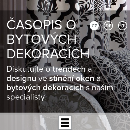
ČASOPIS O
CZ
DE
IT
BYTOVÝCH
DEKORACÍCH
Diskutujte o
trendech
a
designu
ve
stínění oken
a
bytových dekoracích
s našimi
specialisty.