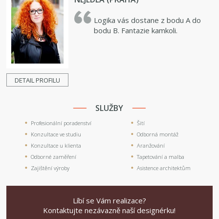
Logika vás dostane z bodu A do
bodu B. Fantazie kamkoli.
DETAIL PROFILU
SLUŽBY
Profesionální poradenství
Šití
Konzultace ve studiu
Odborná montáž
Konzultace u klienta
Aranžování
Odborné zaměření
Tapetování a malba
Zajištění výroby
Asistence architektům
Líbí se Vám realizace?
Kontaktujte nezávazně naší designérku!