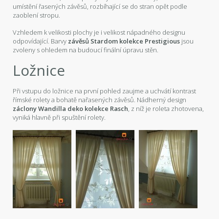
umístění řasených závěsů, rozbíhající se do stran opět podle
zaoblení stropu.
Vzhledem k velikosti plochy je i velikost nápadného designu
odpovídající. Barvy
závěsů Stardom kolekce Prestigious
jsou
zvoleny s ohledem na budoucí finální úpravu stěn.
Ložnice
Při vstupu do ložnice na první pohled zaujme a uchvátí kontrast
římské rolety a bohatě nařasených závěsů. Nádherný design
záclony Wandilla deko kolekce Rasch
, z níž je roleta zhotovena,
vyniká hlavně při spuštění rolety.