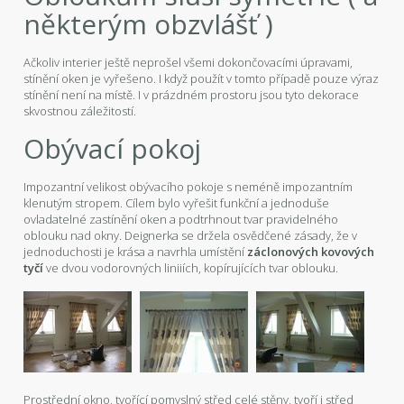
některým obzvlášť )
Ačkoliv interier ještě neprošel všemi dokončovacími úpravami,
stínění oken je vyřešeno. I když použít v tomto případě pouze výraz
stínění není na místě. I v prázdném prostoru jsou tyto dekorace
skvostnou záležitostí.
Obývací pokoj
Impozantní velikost obývacího pokoje s neméně impozantním
klenutým stropem. Cílem bylo vyřešit funkční a jednoduše
ovladatelné zastínění oken a podtrhnout tvar pravidelného
oblouku nad okny. Deignerka se držela osvědčené zásady, že v
jednoduchosti je krása a navrhla umístění
záclonových kovových
tyčí
ve dvou vodorovných liniiích, kopírujících tvar oblouku.
Prostřední okno, tvořící pomyslný střed celé stěny, tvoří i střed