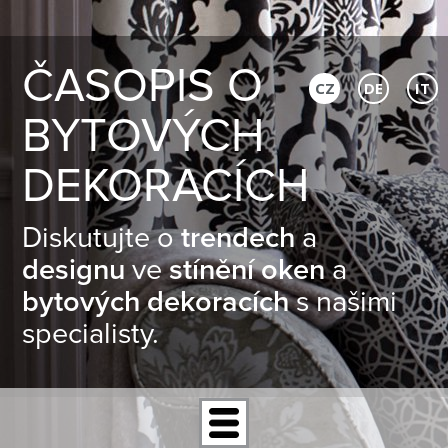
ČASOPIS O
CZ
DE
IT
BYTOVÝCH
DEKORACÍCH
Diskutujte o
trendech
a
designu
ve
stínění oken
a
bytových dekoracích
s našimi
specialisty.