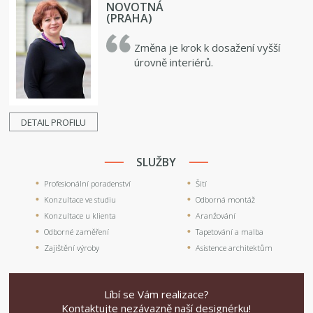
NOVOTNÁ
(PRAHA)
Změna je krok k dosažení vyšší
úrovně interiérů.
DETAIL PROFILU
SLUŽBY
Profesionální poradenství
Šití
Konzultace ve studiu
Odborná montáž
Konzultace u klienta
Aranžování
Odborné zaměření
Tapetování a malba
Zajištění výroby
Asistence architektům
Líbí se Vám realizace?
Kontaktujte nezávazně naší designérku!