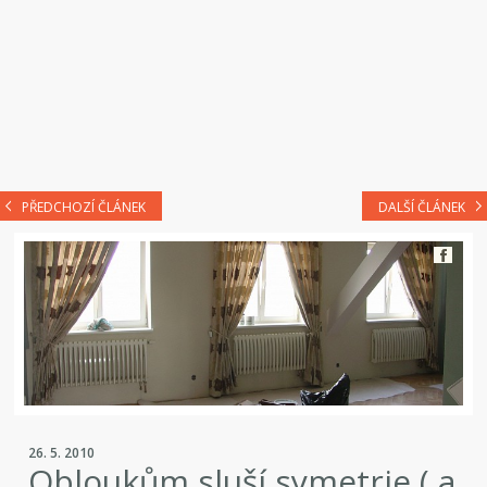
PŘEDCHOZÍ ČLÁNEK
DALŠÍ ČLÁNEK
26. 5. 2010
Obloukům sluší symetrie ( a