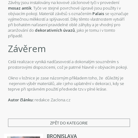
Závěsy jsou instalovány na kovové záclonové tyči v provedení
mosaz antik
. Tyče ve stejné povrchové úpravě jsou použity i v
obývacím pokoji. Materiál závěsů s označením
Palais
se vyznačuje
vyjímečnou měkkostí a splývavostí. Díky těmto vlastnostem vytváří
při bohatém nařasení pravidelné oblé záhyby a je vhodný pro
aranžování do
dekorativních úvazů
, jako je tomu i v tomto
případě.
Závěrem
Celá realizace vyniká nadčasovostí a dokonalým souzněním s
prostorovými dispozicemi, což je patrné hlavně v obývacím pokoji.
Okno v ložnice je zase názorným příkladem toho, že důležitý je
nejenom výběr materiálů, ale i jeho uplatnění v dekoraci, kdy se
teprve při správném použití předvede tzv.v plné kráse.
Autor článku:
redakce Zaclona.cz
ZPĚT DO KATEGORIE
BRONISLAVA