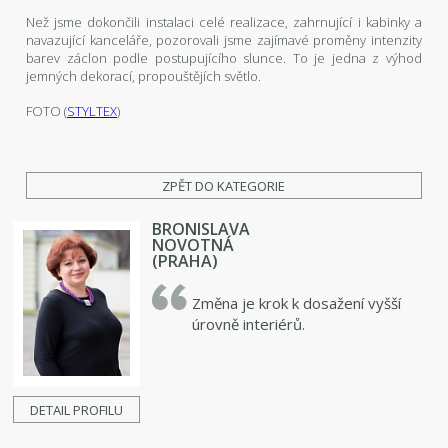
Než jsme dokončili instalaci celé realizace, zahrnující i kabinky a
navazující kanceláře, pozorovali jsme zajímavé proměny intenzity
barev záclon podle postupujícího slunce. To je jedna z výhod
jemných dekorací, propouštějích světlo.
FOTO (
STYLTEX
)
ZPĚT DO KATEGORIE
BRONISLAVA
NOVOTNÁ
(PRAHA)
Změna je krok k dosažení vyšší
úrovně interiérů.
DETAIL PROFILU