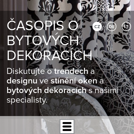
ČASOPIS O
CZ
DE
IT
BYTOVÝCH
DEKORACÍCH
Diskutujte o
trendech
a
designu
ve
stínění oken
a
bytových dekoracích
s našimi
specialisty.