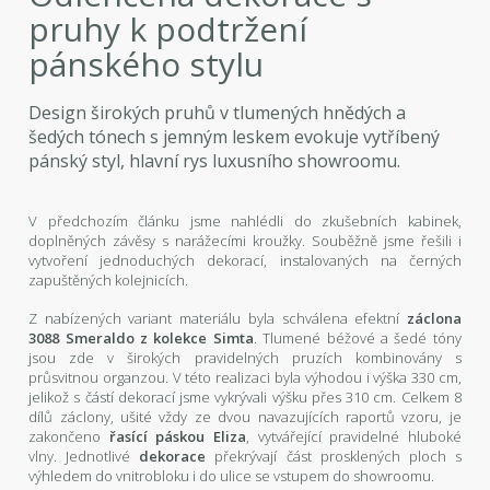
pruhy k podtržení
pánského stylu
Design širokých pruhů v tlumených hnědých a
šedých tónech s jemným leskem evokuje vytříbený
pánský styl, hlavní rys luxusního showroomu.
V předchozím článku jsme nahlédli do zkušebních kabinek,
doplněných závěsy s narážecími kroužky. Souběžně jsme řešili i
vytvoření jednoduchých dekorací, instalovaných na černých
zapuštěných kolejnicích.
Z nabízených variant materiálu byla schválena efektní
záclona
3088 Smeraldo z kolekce Simta
. Tlumené béžové a šedé tóny
jsou zde v širokých pravidelných pruzích kombinovány s
průsvitnou organzou. V této realizaci byla výhodou i výška 330 cm,
jelikož s částí dekorací jsme vykrývali výšku přes 310 cm. Celkem 8
dílů záclony, ušité vždy ze dvou navazujících raportů vzoru, je
zakončeno
řasící
páskou Eliza
, vytvářející pravidelné hluboké
vlny. Jednotlivé
dekorace
překrývají část prosklených ploch s
výhledem do vnitrobloku i do ulice se vstupem do showroomu.