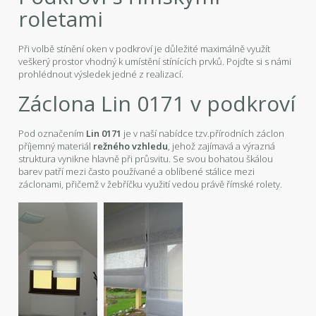
roletami
Při volbě stínění oken v podkroví je důležité maximálně využít
veškerý prostor vhodný k umístění stínících prvků. Pojďte si s námi
prohlédnout výsledek jedné z realizací.
Záclona Lin 0171 v podkroví
Pod označením
Lin 0171
je v naší nabídce tzv.přírodních záclon
příjemný materiál
režného
vzhledu
, jehož zajímavá a výrazná
struktura vynikne hlavně při průsvitu. Se svou bohatou škálou
barev patří mezi často používané a oblíbené stálice mezi
záclonami, přičemž v žebříčku využití vedou právě římské rolety.