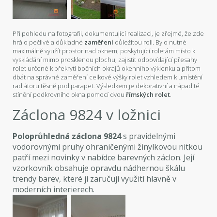
Při pohledu na fotografii, dokumentující realizaci, je zřejmé, že zde
hrálo pečlivé a důkladné
zaměření
důležitou roli. Bylo nutné
maximálně využít prostor nad oknem, poskytující roletám místo k
vyskládání mimo prosklenou plochu, zajistit odpovídající přesahy
rolet určené k překrytí bočních okrajů okenního výklenku a přitom
dbát na správné zaměření celkové výšky rolet vzhledem k umístění
radiátoru těsně pod parapet. Výsledkem je dekorativní a nápadité
stínění podkrovního okna pomocí dvou
římských rolet
.
Záclona 9824 v ložnici
Poloprůhledná záclona 9824
s pravidelnými
vodorovnými pruhy ohraničenými žinylkovou nitkou
patří mezi novinky v nabídce barevných záclon. Její
vzorkovník obsahuje opravdu nádhernou škálu
trendy barev, které jí zaručují využití hlavně v
moderních interierech.