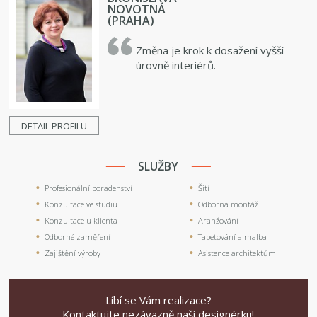
NOVOTNÁ
(PRAHA)
Změna je krok k dosažení vyšší
úrovně interiérů.
DETAIL PROFILU
SLUŽBY
Profesionální poradenství
Šití
Konzultace ve studiu
Odborná montáž
Konzultace u klienta
Aranžování
Odborné zaměření
Tapetování a malba
Zajištění výroby
Asistence architektům
Líbí se Vám realizace?
Kontaktujte nezávazně naší designérku!