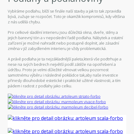
Vybíráme podlahu, blíží se finále naší stavby a jak to tak zpravidla
bývá, zužuje se rozpočet. Toto je okamžik kompromisů, kdy většina
z nás udělá chybu.
Pro celkové sladění interieru jsou důležitá okna, dveře, stěny a
jejich barevný tón a v neposlední řadě podlaha. Nábytek a ostatní
zařízení je možné nahradit nebo postupně doplnit, ale zásadní
změna v již zabydleném interieru je vždy problematická.
A právě podlaha je ta nejzákladnější paleta,která vše podtrhuje a
nese na svých bedrech největší podíl zátěže na opotřebení a
údržbu. Proto je velmi důležité věnovat velkou pozornost
samotnému výběru i následné pokládce tak,aby naše investice
přinesly dlouhodobé estetické i praktické užitné vlastnosti, a tím
pádem i radost z podlahy jako celku.