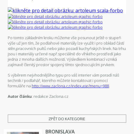
Po tomto základním kroku můžeme vše posunout ještě o stupeň
výše už jen tím, že podlahové materiály lze využít i pro obklad částí
stěn,pracovních pultů nebo jako pozadí kuchyňských linek. Na trhu
jsou i materiály určené např.speciálně do vlhkého prostředí jako
jedna z mnoha dalších možností. Výsledkem kombinací vzniká
zajímavě členitý prostor spojený tímto sjednocujícím prvkem.
S výběrem nejvhodnějšího typu pro váš interier vám poradí náš
technik / podlahář, kterého můžete kontaktovat i pomocí
formuláře na
http://www.zaclona.cz/index.asp?menu=988
.
Autor článku
: redakce Zaclona.cz
ZPĚT DO KATEGORIE
BRONISLAVA