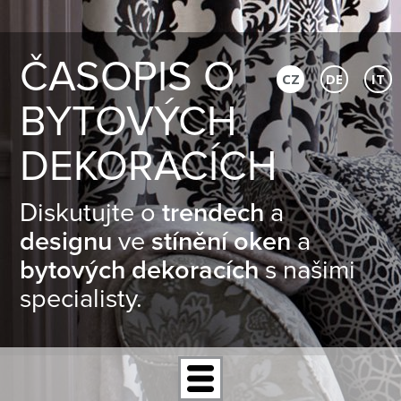
ČASOPIS O
CZ
DE
IT
BYTOVÝCH
DEKORACÍCH
Diskutujte o
trendech
a
designu
ve
stínění oken
a
bytových dekoracích
s našimi
specialisty.