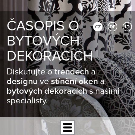
ČASOPIS O
CZ
DE
IT
BYTOVÝCH
DEKORACÍCH
Diskutujte o
trendech
a
designu
ve
stínění oken
a
bytových dekoracích
s našimi
specialisty.