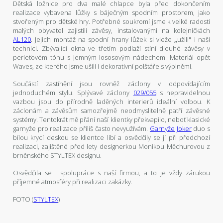
Dětská ložnice pro dva malé chlapce byla před dokončením
realizace vybavena lůžky s báječným spodním prostorem, jako
stvořeným pro dětské hry. Potřebné soukromí jsme k velké radosti
malých obyvatel zajistili závěsy, instalovanými na kolejničkách
AL120
. Jejich montáž na spodní hrany lůžek si vleže
„
užili" i naši
technici. Zbývající okna ve třetím podlaží stíní dlouhé závěsy v
perleťovém tónu s jemným lososovým nádechem. Materiál opět
Waves, ze kterého jsme ušili i dekorativní polštáře s výplněmi.
Součástí zastínění jsou rovněž záclony v odpovídajícím
jednoduchém stylu. Splývavé záclony
029/055
s nepravidelnou
vazbou jsou do přírodně laděných interierů ideální volbou. K
záclonám a závěsům samozřejmě neodmyslitelně patří závěsné
systémy. Tentokrát mě přání naší klientky překvapilo, neboť klasické
garnyže pro realizace příliš často nevyužívám.
Garnyže Joker
duo s
bílou krycí deskou se klientce líbí a osvědčily se jí při předchozí
realizaci, zajištěné před lety designerkou Monikou Měchurovou z
brněnského STYLTEX designu.
Osvědčila se i spolupráce s naší firmou, a to je vždy zárukou
příjemné atmosféry při realizaci zakázky.
FOTO (
STYLTEX
)