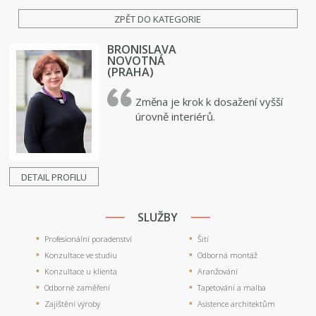
ZPĚT DO KATEGORIE
BRONISLAVA
NOVOTNÁ
(PRAHA)
Změna je krok k dosažení vyšší
úrovně interiérů.
DETAIL PROFILU
SLUŽBY
Profesionální poradenství
Šití
Konzultace ve studiu
Odborná montáž
Konzultace u klienta
Aranžování
Odborné zaměření
Tapetování a malba
Zajištění výroby
Asistence architektům