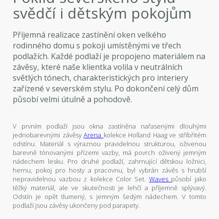
svědčí i dětským pokojům
Příjemná realizace zastínění oken velkého
rodinného domu s pokoji umístěnými ve třech
podlažích. Každé podlaží je propojeno materiálem na
závěsy, které naše klientka volila v neutrálních
světlých tónech, charakteristických pro interiery
zařízené v severském stylu. Po dokončení celý dům
působí velmi útulně a pohodově.
V prvním podlaží jsou okna zastíněna nařasenými dlouhými
jednobarevnými závěsy
Arena
kolekce Holland Haag ve stříbřitém
odstínu. Materiál s výraznou pravidelnou strukturou, oživenou
barevně tónovanými přízemi vazby, má povrch oživený jemným
nádechem lesku. Pro druhé podlaží, zahrnující dětskou ložnici,
hernu, pokoj pro hosty a pracovnu, byl vybrán závěs s hrubší
nepravidelnou vazbou z kolekce Color Set.
Waves
působí jako
těžký materiál, ale ve skutečnosti je lehčí a příjemně splývavý.
Odstín je opět tlumený, s jemným šedým nádechem. V tomto
podlaží jsou závěsy ukončeny pod parapety.