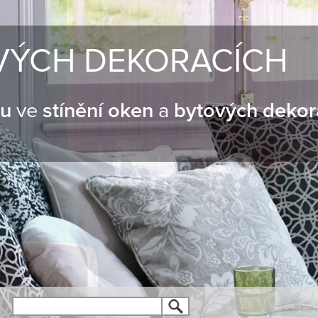
VÝCH DEKORACÍCH
nu
ve
stínění oken
a
bytových dekor