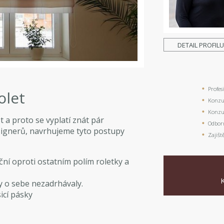
DETAIL PROFIL
Profes
olet
Konzul
Konzul
t a proto se vyplatí znát pár
Odbor
esignerů, navrhujeme tyto postupy
Zajišt
iční oproti ostatním polím roletky a
y o sebe nezadrhávaly.
icí pásky