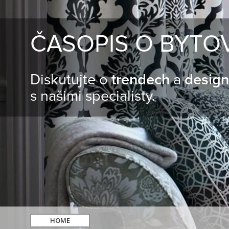
ČASOPIS O BYTO
Diskutujte o
trendech
a
desig
s našimi specialisty.
HOME
hledat