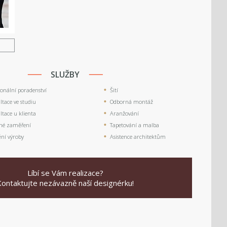
U
SLUŽBY
ionální poradenství
Šití
tace ve studiu
Odborná montáž
tace u klienta
Aranžování
né zaměření
Tapetování a malba
ění výroby
Asistence architektům
Líbí se Vám realizace?
Kontaktujte nezávazně naší designérku!