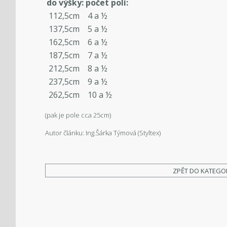
do výšky:
počet polí:
112,5cm
4 a ½
137,5cm
5 a ½
162,5cm
6 a ½
187,5cm
7 a ½
212,5cm
8 a ½
237,5cm
9 a ½
262,5cm
10 a ½
(pak je pole cca 25cm)
Autor článku: Ing.Šárka Týmová (Styltex)
ZPĚT DO KATEGO