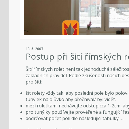
13. 5. 2007
Postup při šití římských r
Šití římských rolet neni tak jednoduchá záležitos
základních pravidel. Podle zkušenosti našich d
pro šití:
šít rolety vždy tak, aby poslední pole bylo polov
tunýlek na olůvko aby přečníval/ byl vidět.
mezi roletkami nechávejte odstup cca 1-2cm, ab
pro tunýlky používejte prověřené a fungující řas
dodržovat počet polí dle následující tabulky…..