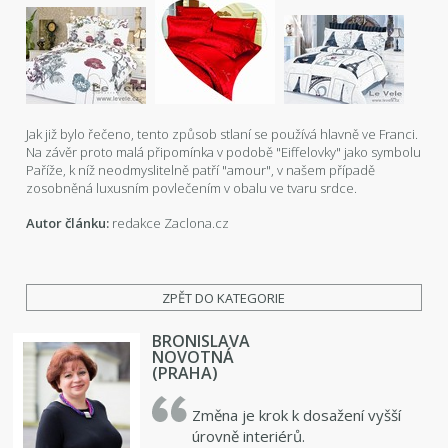
Jak již bylo řečeno, tento způsob stlaní se používá hlavně ve Franci.
Na závěr proto malá připomínka v podobě "Eiffelovky" jako symbolu
Paříže, k níž neodmyslitelně patří "amour", v našem případě
zosobněná luxusním povlečením v obalu ve tvaru srdce.
Autor článku:
redakce Zaclona.cz
ZPĚT DO KATEGORIE
BRONISLAVA
NOVOTNÁ
(PRAHA)
Změna je krok k dosažení vyšší
úrovně interiérů.