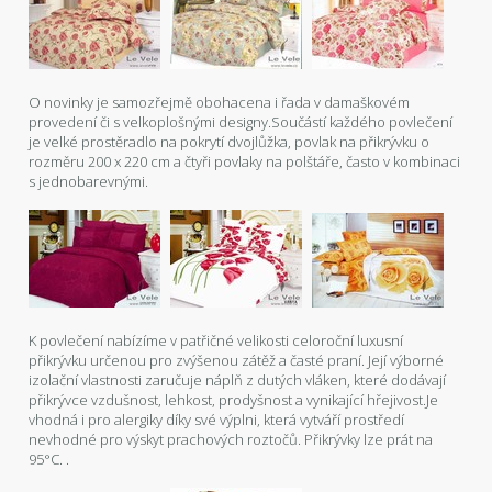
O novinky je samozřejmě obohacena i řada v damaškovém
provedení či s velkoplošnými designy.Součástí každého povlečení
je velké prostěradlo na pokrytí dvojlůžka, povlak na přikrývku o
rozměru 200 x 220 cm a čtyři povlaky na polštáře, často v kombinaci
s jednobarevnými.
K povlečení nabízíme v patřičné velikosti celoroční luxusní
přikrývku určenou pro zvýšenou zátěž a časté praní. Její výborné
izolační vlastnosti zaručuje náplň z dutých vláken, které dodávají
přikrývce vzdušnost, lehkost, prodyšnost a vynikající hřejivost.Je
vhodná i pro alergiky díky své výplni, která vytváří prostředí
nevhodné pro výskyt prachových roztočů. Přikrývky lze prát na
95°C. .