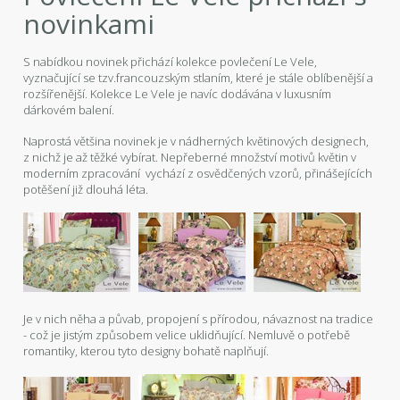
novinkami
S nabídkou novinek přichází kolekce povlečení Le Vele,
vyznačující se tzv.francouzským stlaním, které je stále oblíbenější a
rozšířenější. Kolekce Le Vele je navíc dodávána v luxusním
dárkovém balení.
Naprostá většina novinek je v nádherných květinových designech,
z nichž je až těžké vybírat. Nepřeberné množství motivů květin v
moderním zpracování vychází z osvědčených vzorů, přinášejících
potěšení již dlouhá léta.
Je v nich něha a půvab, propojení s přírodou, návaznost na tradice
- což je jistým způsobem velice uklidňující. Nemluvě o potřebě
romantiky, kterou tyto designy bohatě naplňují.