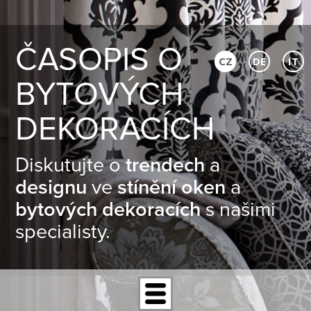
ČASOPIS O
CZ
DE
IT
BYTOVÝCH
DEKORACÍCH
Diskutujte o
trendech
a
designu
ve
stínění oken
a
bytových dekoracích
s našimi
specialisty.