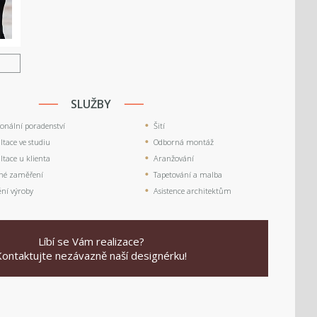
U
SLUŽBY
ionální poradenství
Šití
tace ve studiu
Odborná montáž
tace u klienta
Aranžování
né zaměření
Tapetování a malba
ění výroby
Asistence architektům
Líbí se Vám realizace?
Kontaktujte nezávazně naší designérku!