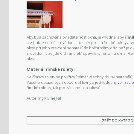
Aby byla zachována ovladatelnost okna, je vhodné, aby
říms
ale i tak je nutné si uvědomit rozměr profilu římské rolety a v
okna při jeho otevření nenarazí do boční stěny dřív, než je o
si uvědomit, že jde o „hranolek“ upevněný na rámu okna, kte
okna.
Materiál římské rolety:
Na římské rolety se používají téměř všechny druhy materiálů
Vašeho dotazu bych doporučil levný a jednoduchý
voil zácl
římské roletky, tak pro záclony jako takové.
Autor: Ing.K.Smejkal
ZPĚT DO KATEGO