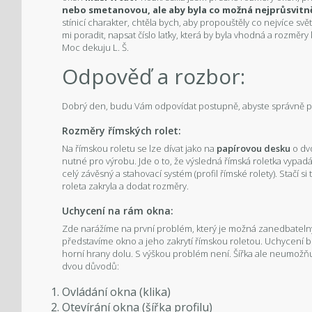
nebo smetanovou, ale aby byla co možná nejprůsvitně
stínicí charakter, chtěla bych, aby propouštěly co nejvíce sv
mi poradit, napsat číslo laťky, která by byla vhodná a rozměr
Moc dekuju L. Š.
Odpověď a rozbor:
Dobrý den, budu Vám odpovídat postupně, abyste správně p
Rozměry římských rolet:
Na římskou roletu se lze dívat jako na
papírovou desku
o dv
nutné pro výrobu. Jde o to, že výsledná římská roletka vypadá t
celý závěsný a stahovací systém (profil římské rolety). Stačí s
roleta zakryla a dodat rozměry.
Uchycení na rám okna:
Zde narážíme na první problém, který je možná zanedbateln
představíme okno a jeho zakrytí římskou roletou. Uchycení 
horní hrany dolu. S výškou problém není. Šířka ale neumožňuj
dvou důvodů:
Ovládání okna (klika)
Otevírání okna (šířka profilu)