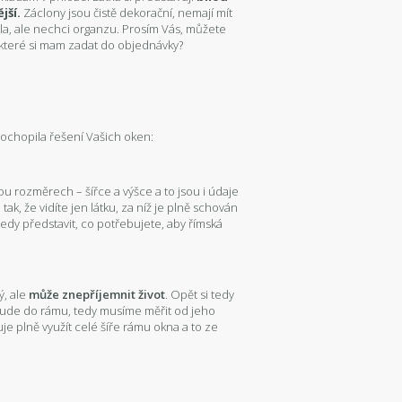
jší.
Záclony jsou čistě dekorační, nemají mít
ětla, ale nechci organzu. Prosím Vás, můžete
y které si mam zadat do objednávky?
ochopila řešení Vašich oken:
ou rozměrech – šířce a výšce a to jsou i údaje
ak, že vidíte jen látku, za níž je plně schován
i tedy představit, co potřebujete, aby římská
ý, ale
může znepříjemnit život
. Opět si tedy
bude do rámu, tedy musíme měřit od jeho
e plně využít celé šíře rámu okna a to ze