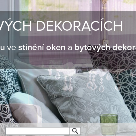
VÝCH DEKORACÍCH
nu
ve
stínění oken
a
bytových dekor