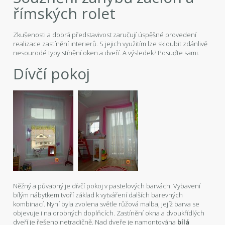
římských rolet
Zkušenosti a dobrá představivost zaručují úspěšné provedení
realizace zastínění interierů. S jejich využitím lze skloubit zdánlivě
nesourodé typy stínění oken a dveří. A výsledek? Posuďte sami.
Dívčí pokoj
Něžný a půvabný je dívčí pokoj v pastelových barvách. Vybavení
bílým nábytkem tvoří základ k vytváření dalších barevných
kombinací. Nyní byla zvolena světle růžová malba, jejíž barva se
objevuje i na drobných doplňcích. Zastínění okna a dvoukřídlých
dveří je řešeno netradičně. Nad dveře je namontována
bílá