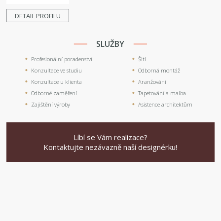
DETAIL PROFILU
SLUŽBY
Profesionální poradenství
Šití
Konzultace ve studiu
Odborná montáž
Konzultace u klienta
Aranžování
Odborné zaměření
Tapetování a malba
Zajištění výroby
Asistence architektům
Líbí se Vám realizace?
Kontaktujte nezávazně naší designérku!