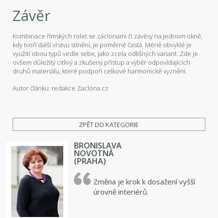
Závěr
Kombinace římských rolet se záclonami či závěsy na jednom okně,
kdy tvoří další vrstvu stínění, je poměrně častá. Méně obvyklé je
využití obou typů vedle sebe, jako zcela odlišných variant. Zde je
ovšem důležitý citlivý a zkušený přístup a výběr odpovídajících
druhů materiálu, které podpoří celkové harmonické vyznění.
Autor článku: redakce Zaclona.cz
ZPĚT DO KATEGORIE
BRONISLAVA
NOVOTNÁ
(PRAHA)
Změna je krok k dosažení vyšší
úrovně interiérů.