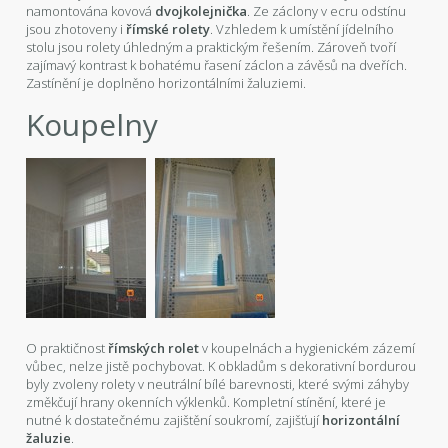
namontována kovová
dvojkolejnička
. Ze záclony v ecru odstínu
jsou zhotoveny i
římské rolety
. Vzhledem k umístění jídelního
stolu jsou rolety úhledným a praktickým řešením. Zároveň tvoří
zajímavý kontrast k bohatému řasení záclon a závěsů na dveřích.
Zastínění je doplněno horizontálními žaluziemi.
Koupelny
O praktičnost
římských rolet
v koupelnách a hygienickém zázemí
vůbec, nelze jistě pochybovat. K obkladům s dekorativní bordurou
byly zvoleny rolety v neutrální bílé barevnosti, které svými záhyby
změkčují hrany okenních výklenků. Kompletní stínění, které je
nutné k dostatečnému zajištění soukromí, zajišťují
horizontální
žaluzie
.