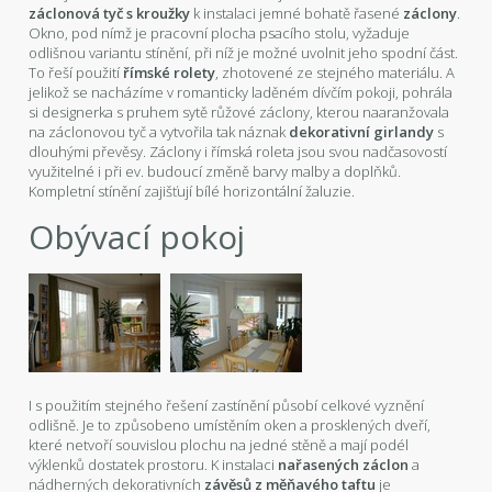
záclonová tyč s kroužky
k instalaci jemné bohatě řasené
záclony
.
Okno, pod nímž je pracovní plocha psacího stolu, vyžaduje
odlišnou variantu stínění, při níž je možné uvolnit jeho spodní část.
To řeší použití
římské rolety
, zhotovené ze stejného materiálu. A
jelikož se nacházíme v romanticky laděném dívčím pokoji, pohrála
si designerka s pruhem sytě růžové záclony, kterou naaranžovala
na záclonovou tyč a vytvořila tak náznak
dekorativní girlandy
s
dlouhými převěsy. Záclony i římská roleta jsou svou nadčasovostí
využitelné i při ev. budoucí změně barvy malby a doplňků.
Kompletní stínění zajišťují bílé horizontální žaluzie.
Obývací pokoj
I s použitím stejného řešení zastínění působí celkové vyznění
odlišně. Je to způsobeno umístěním oken a prosklených dveří,
které netvoří souvislou plochu na jedné stěně a mají podél
výklenků dostatek prostoru. K instalaci
nařasených záclon
a
nádherných dekorativních
závěsů z měňavého taftu
je