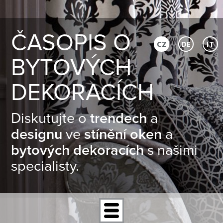
ČASOPIS O
CZ
DE
IT
BYTOVÝCH
DEKORACÍCH
Diskutujte o
trendech
a
designu
ve
stínění oken
a
bytových dekoracích
s našimi
specialisty.