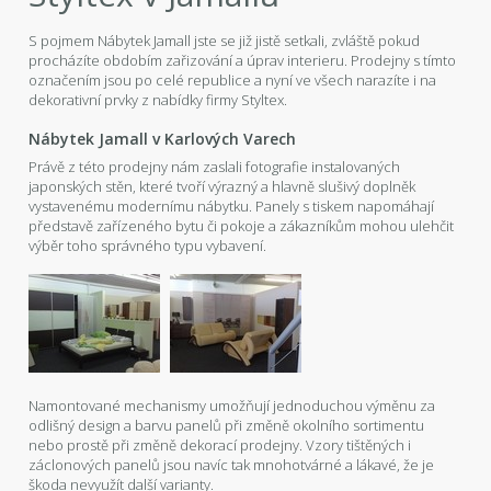
S pojmem Nábytek Jamall jste se již jistě setkali, zvláště pokud
procházíte obdobím zařizování a úprav interieru. Prodejny s tímto
označením jsou po celé republice a nyní ve všech narazíte i na
dekorativní prvky z nabídky firmy Styltex.
Nábytek Jamall v Karlových Varech
Právě z této prodejny nám zaslali fotografie instalovaných
japonských stěn, které tvoří výrazný a hlavně slušivý doplněk
vystavenému modernímu nábytku. Panely s tiskem napomáhají
představě zařízeného bytu či pokoje a zákazníkům mohou ulehčit
výběr toho správného typu vybavení.
Namontované mechanismy umožňují jednoduchou výměnu za
odlišný design a barvu panelů při změně okolního sortimentu
nebo prostě při změně dekorací prodejny. Vzory tištěných i
záclonových panelů jsou navíc tak mnohotvárné a lákavé, že je
škoda nevyužít další varianty.