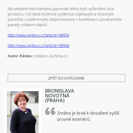
Na umístění mechanismu japonské stěny bylo vyčleněno více
prostoru, což dává možnost vyniknout zajímavým a výrazným
panelům s nádhernými oblými kameny v kombinaci s postranními
panely s tiskem nápisů.
http://www.styltex.cz/?article=98959
http://www.styltex.cz/?article=98966
Autor článku:
redakce Zaclona.cz
ZPĚT DO KATEGORIE
BRONISLAVA
NOVOTNÁ
(PRAHA)
Změna je krok k dosažení vyšší
úrovně interiérů.