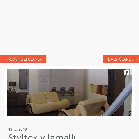
PŘEDCHOZÍ ČLÁNEK
DALŠÍ ČLÁNEK
18. 5. 2010
Styltex v Jamallu