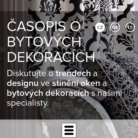
ČASOPIS O
CZ
DE
IT
BYTOVÝCH
DEKORACÍCH
Diskutujte o
trendech
a
designu
ve
stínění oken
a
bytových dekoracích
s našimi
specialisty.