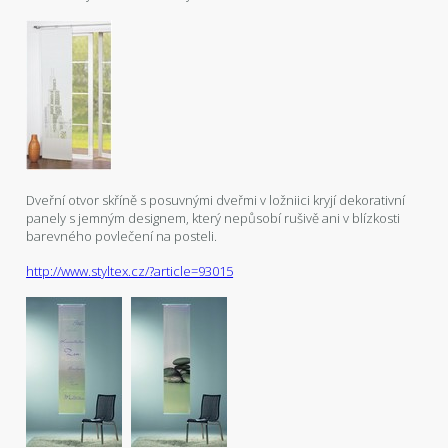
Dveřní otvor skříně s posuvnými dveřmi v ložniici kryjí dekorativní
panely s jemným designem, který nepůsobí rušivě ani v blízkosti
barevného povlečení na posteli.
http://www.styltex.cz/?article=93015