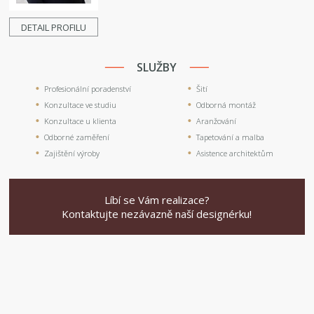
DETAIL PROFILU
SLUŽBY
Profesionální poradenství
Šití
Konzultace ve studiu
Odborná montáž
Konzultace u klienta
Aranžování
Odborné zaměření
Tapetování a malba
Zajištění výroby
Asistence architektům
Líbí se Vám realizace?
Kontaktujte nezávazně naší designérku!