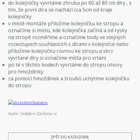
do kolejničky vyvrtáme zhruba po 60 až 80 cm díry , s
tím, že první díra se nachází cca 5cm od kraje
kolejničky
v místě montáže přiložíme kolejničku ke stropu a
označíme si místo, kde kolejnička začíná a od rysky
na stropě rozměříme a označíme body ve stejných
rozestupech souhlasících s dírami v kolejničce nebo
přiložíme kolejničku rovnou ke stropu a skrz
vyvrtané díry si označíme místa pro vrtání
po té v těchto bodech vyvrtáme do stropu otvory
pro hmoždinky
za pomoci hmoždinek a šroubů uchytíme kolejničku
do stropu
Autor: redakce Zaclona.cz
ZPĚT DO KATEGORIE