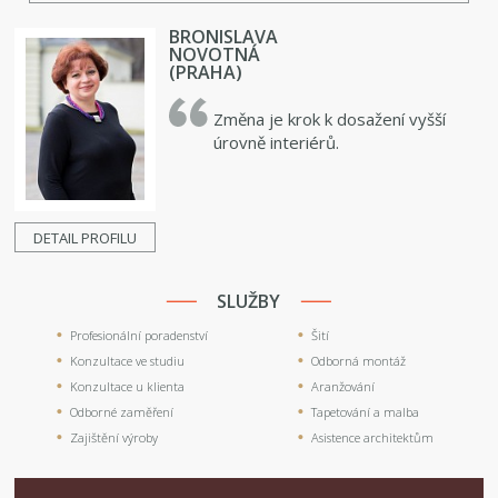
BRONISLAVA
NOVOTNÁ
(PRAHA)
Změna je krok k dosažení vyšší
úrovně interiérů.
DETAIL PROFILU
SLUŽBY
Profesionální poradenství
Šití
Konzultace ve studiu
Odborná montáž
Konzultace u klienta
Aranžování
Odborné zaměření
Tapetování a malba
Zajištění výroby
Asistence architektům