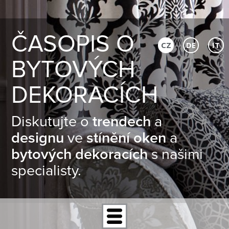
ČASOPIS O
CZ
DE
IT
BYTOVÝCH
DEKORACÍCH
Diskutujte o
trendech
a
designu
ve
stínění oken
a
bytových dekoracích
s našimi
specialisty.