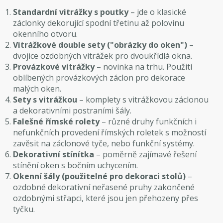
Standardní vitrážky s poutky
– jde o klasické
záclonky dekorující spodní třetinu až polovinu
okenního otvoru.
Vitrážkové double sety ("obrázky do oken")
–
dvojice ozdobných vitrážek pro dvoukřídlá okna.
Provázkové vitrážky
– novinka na trhu. Použití
oblíbených provázkových záclon pro dekorace
malých oken.
Sety s vitrážkou
– komplety s vitrážkovou záclonou
a dekorativními postraními šály.
Falešné římské rolety
– různé druhy funkčních i
nefunkčních provedení římských roletek s možností
zavěsit na záclonové tyče, nebo funkční systémy.
Dekorativní stínítka
– poměrně zajímavé řešení
stínění oken s bočním uchycením.
Okenní šály (použitelné pro dekoraci stolů)
–
ozdobné dekorativní neřasené pruhy zakončené
ozdobnými střapci, které jsou jen přehozeny přes
tyčku.