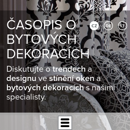
ČASOPIS O
CZ
DE
IT
BYTOVÝCH
DEKORACÍCH
Diskutujte o
trendech
a
designu
ve
stínění oken
a
bytových dekoracích
s našimi
specialisty.