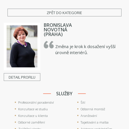
ZPĚT DO KATEGORIE
BRONISLAVA
NOVOTNÁ
(PRAHA)
Změna je krok k dosažení vyšší
úrovně interiérů.
DETAIL PROFILU
SLUŽBY
Profesionální poradenství
Šití
Konzultace ve studiu
Odborná montáž
Konzultace u klienta
Aranžování
Odborné zaměření
Tapetování a malba
Zajištění výroby
Asistence architektům