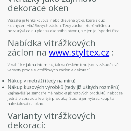
dekorace oken
Vitrážka je tenká kovová, nebo dřevěná tyčka, která slouží
k uchycení vitrážkových záclon. Tedy záclon, které většinou
nezakrývá celou plochu okenního otvoru, ale jen její spodní část.
Nabídka vitrážkových
záclon na
www.styltex.cz
:
V nabídce jak na internetu, tak na českém trhu jsou v zásadě dvě
varianty prodeje vitrážkových záclon a dekorací.
Nákup v metráži (tedy na míru)
Nákup kusových výrobků (tedy již ušitých rozměrů)
Zajímavější je samozřejmě nabídka již hotových produktů, neboť se
jedná o zpravidla levnější produkty. Stačí si jen vybrat, koupit a
nainstalovat na okno.
Varianty vitrážkových
dekorací: