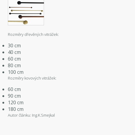
Rozměry dřevěných vitrážek:
30 cm
40 cm
60 cm
80 cm
100 cm
Rozměry kovových vitrážek:
60 cm
90 cm
120 cm
180 cm
Autor článku: Ing.K.Smejkal