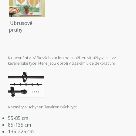
Ubrusové
pruhy
K upevnění vitrážkových záclon neslouží jen vitrážky, ale i tzv.
kavárenské tyče, které jsou oproti vitrážkám více dekorativní.
Rozměry a uchycení kavárenských tyčí:
55-85 cm
85-135 cm
135-225 cm