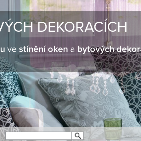
VÝCH DEKORACÍCH
nu
ve
stínění oken
a
bytových dekor