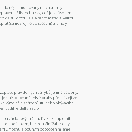
jsou do něj namontovány mechanismy
 opravdu příliš technicky, což je způsobeno
ch další údržbu je ale tento materiál velkou
rat (samozřejmě po svěšení) a lamely
 záplavě pravidelných záhybů jemné záclony.
ní. Jemně tónované svislé pruhy přecházejí ze
 ve výmalbě a zařízení útulného obývacího
vě rozdílné délky záclon.
 Volba záclonových žaluzií jako kompletního
ostor podél oken, horizontální žaluzie by
řešení umožňuje pouhým pootočením lamel