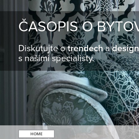
ČASOPIS O BYTO
Diskutujte o
trendech
a
desig
s našimi specialisty.
HOME
hledat