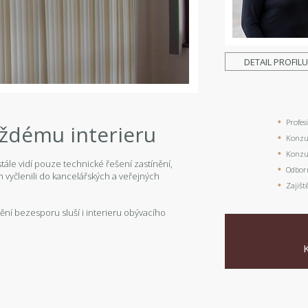
DETAIL PROFIL
Profes
aždému interieru
Konzul
Konzul
stále vidí pouze technické řešení zastínění,
Odbor
m vyčlenili do kancelářských a veřejných
Zajišt
tínění bezesporu sluší i interieru obývacího