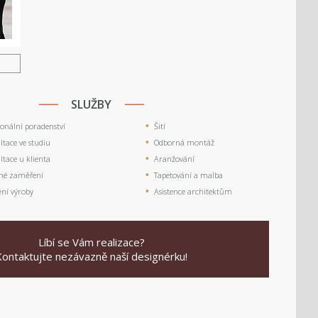
U
SLUŽBY
ionální poradenství
Šití
tace ve studiu
Odborná montáž
tace u klienta
Aranžování
né zaměření
Tapetování a malba
ění výroby
Asistence architektům
Líbí se Vám realizace?
Kontaktujte nezávazně naší designérku!