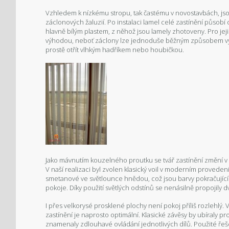
Vzhledem k nízkému stropu, tak častému v novostavbách, 
záclonových žaluzií. Po instalaci lamel celé zastínění působí
hlavně bílým plastem, z něhož jsou lamely zhotoveny. Pro jeji
výhodou, neboť záclony lze jednoduše běžným způsobem vyp
prostě otřít vlhkým hadříkem nebo houbičkou.
Jako mávnutím kouzelného proutku se tvář zastínění změní v
V naší realizaci byl zvolen klasický voil v moderním provede
smetanové ve světlounce hnědou, což jsou barvy pokračující
pokoje. Díky použití světlých odstínů se nenásilně propojily d
I přes velkorysé prosklené plochy není pokoj příliš rozlehlý.
zastínění je naprosto optimální. Klasické závěsy by ubíraly pr
znamenaly zdlouhavé ovládání jednotlivých dílů. Použité 