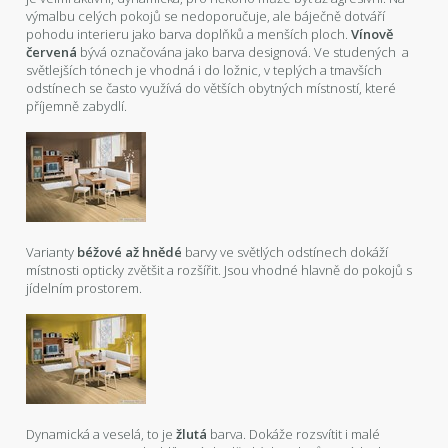
výmalbu celých pokojů se nedoporučuje, ale báječně dotváří
pohodu interieru jako barva doplňků a menších ploch.
Vínově
červená
bývá označována jako barva designová. Ve studených a
světlejších tónech je vhodná i do ložnic, v teplých a tmavších
odstínech se často využívá do větších obytných místností, které
příjemně zabydlí.
Varianty
béžové až hnědé
barvy ve světlých odstínech dokáží
místnosti opticky zvětšit a rozšířit. Jsou vhodné hlavně do pokojů s
jídelním prostorem.
Dynamická a veselá, to je
žlutá
barva. Dokáže rozsvítit i malé