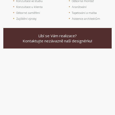
Konzultace ve studiu
Odborná montáž
Konzultace u klienta
Aranžování
Odborné zaměření
Tapetování a malba
Zajištění výroby
Asistence architektům
Líbí se Vám realizace?
Kontaktujte nezávazně naší designérku!