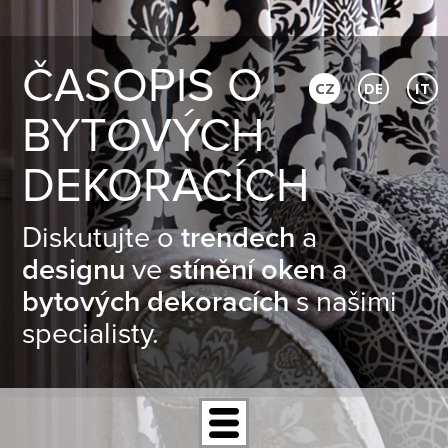
ČASOPIS O
CZ
DE
IT
BYTOVÝCH
DEKORACÍCH
Diskutujte o
trendech
a
designu
ve
stínění oken
a
bytových dekoracích
s našimi
specialisty.