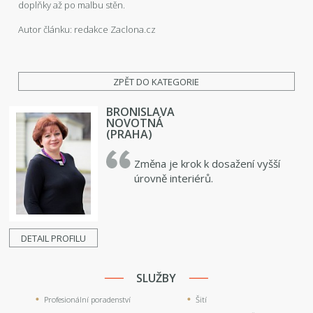
doplňky až po malbu stěn.
Autor článku: redakce Zaclona.cz
ZPĚT DO KATEGORIE
BRONISLAVA
NOVOTNÁ
(PRAHA)
Změna je krok k dosažení vyšší
úrovně interiérů.
DETAIL PROFILU
SLUŽBY
Profesionální poradenství
Šití