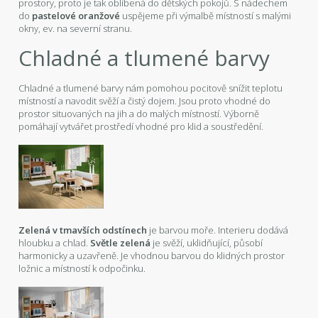
prostory, proto je tak oblíbená do dětských pokojů. S nádechem
do
pastelové oranžové
uspějeme při výmalbě místností s malými
okny, ev. na severní stranu.
Chladné a tlumené barvy
Chladné a tlumené barvy nám pomohou pocitově snížit teplotu
místností a navodit svěží a čistý dojem. Jsou proto vhodné do
prostor situovaných na jih a do malých místností. Výborně
pomáhají vytvářet prostředí vhodné pro klid a soustředění.
Zelená v tmavších odstínech
je barvou moře. Interieru dodává
hloubku a chlad.
Světle zelená
je svěží, uklidňující, působí
harmonicky a uzavřeně. Je vhodnou barvou do klidných prostor
ložnic a místností k odpočinku.