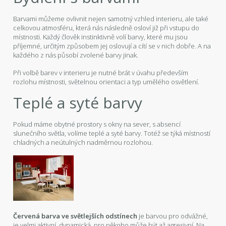
Barvami můžeme ovlivnit nejen samotný vzhled interieru, ale také
celkovou atmosféru, která nás následně osloví již při vstupu do
místnosti. Každý člověk instinktivně volí barvy, které mu jsou
příjemné, určitým způsobem jej oslovují a cítí se v nich dobře. A na
každého z nás působí zvolené barvy jinak.
Při volbě barev v interieru je nutné brát v úvahu především
rozlohu místnosti, světelnou orientaci a typ umělého osvětlení.
Teplé a syté barvy
Pokud máme obytné prostory s okny na sever, s absencí
slunečního světla, volíme teplé a syté barvy. Totéž se týká místností
chladných a neútulných nadměrnou rozlohou.
Červená barva ve světlejších odstínech
je barvou pro odvážné,
je velmi aktivní, dynamická, pro někoho může být až agresivní. Na