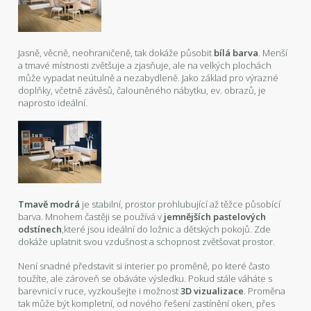
Jasně, věcně, neohraničeně, tak dokáže působit
bílá barva
. Menší
a tmavé místnosti zvětšuje a zjasňuje, ale na velkých plochách
může vypadat neútulně a nezabydleně. Jako základ pro výrazné
doplňky, včetně závěsů, čalouněného nábytku, ev. obrazů, je
naprosto ideální.
Tmavě modrá
je stabilní, prostor prohlubující až těžce působící
barva. Mnohem častěji se používá v
jemnějších
pastelových
odstínech
,které jsou ideální do ložnic a dětských pokojů. Zde
dokáže uplatnit svou vzdušnost a schopnost zvětšovat prostor.
Není snadné představit si interier po proměně, po které často
toužíte, ale zároveň se obáváte výsledku. Pokud stále váháte s
barevnicí v ruce, vyzkoušejte i možnost
3D vizualizace
. Proměna
tak může být kompletní, od nového řešení zastínění oken, přes