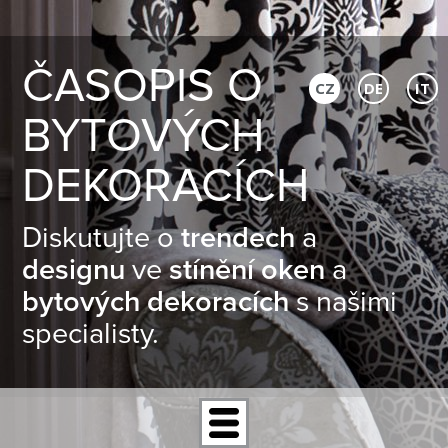
ČASOPIS O
CZ
DE
IT
BYTOVÝCH
DEKORACÍCH
Diskutujte o
trendech
a
designu
ve
stínění oken
a
bytových dekoracích
s našimi
specialisty.