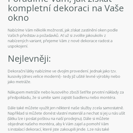
kompletní dekoraci na Vaše
okno
Nabízíme Vám několik možností, jak získat zastínění oken podle
Vašich představ a požadavků. Ať už si zvolíte jakoukoliv z
nabízených variant, přejeme Vám z nové dekorace radost a
uspokojení.
Nejlevněji:
Dekorační látky nabízíme ve dvojím provedení. Jednak jako tzv.
kusovky (dnes velice moderní) - tedy již ušité levné výrobky nebo
jako metráže.
Nákupem metráže nebo kusového zboží šetříte prvotní náklady za
předpokladu, že si umíte sami zajistit švadlenu nebo montéra.
Dále také můžete využít jen některé naše služby zcela samostatně.
Například si můžete donést vlastní materiál a nechat si jej u nás ušít
(látku lze i poslat poštou na naší prodejnu). Dále si můžete
objednat našeho montéra, aby k Vám zajel a pomohl Vám
s instalací dekorací, které jste zakoupili jinde. Lze nás také