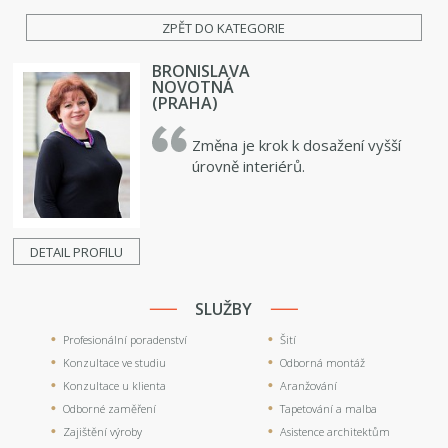
ZPĚT DO KATEGORIE
BRONISLAVA
NOVOTNÁ
(PRAHA)
Změna je krok k dosažení vyšší
úrovně interiérů.
DETAIL PROFILU
SLUŽBY
Profesionální poradenství
Šití
Konzultace ve studiu
Odborná montáž
Konzultace u klienta
Aranžování
Odborné zaměření
Tapetování a malba
Zajištění výroby
Asistence architektům