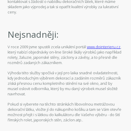
kontaktovat s žádostí o nabídku dekoračních látek, které máme
skladem jako výprodej a tak si opatřit kvalitní výrobky za lukrativní
ceny.
Nejsnadněji:
V roce 2009 jsme spustili zcela unikátní portál
www.dointerieru.cz
,
který nabízí objednávky on-line široké škály výrobků jako například
rolety, žaluzie, japonské stěny, záclony a závěsy, a to přesně dle
rozměrů zadaných zákazníkem.
Výhoda této služby spočívá v její pro laika snadné ovladatelnosti,
kdy jednoduchým výběrem dekorací a zadáním rozměrů zákazník
získá přesnou cenu kompletního stínění na své okno, aniž by
musel oslovit odborníka, který by mu daný výrobek musel složitě
navrhovat.
Pokud si vyberete na těchto stránkách libovolnou metrážovou
dekorační látku, vložte jí do nákupního košíku a tam se Vám otevře
možnost přejít i s látkou do kalkulátoru dle Vašeho výběru - do šití
římských rolet, japonských stěn, záclon atp..