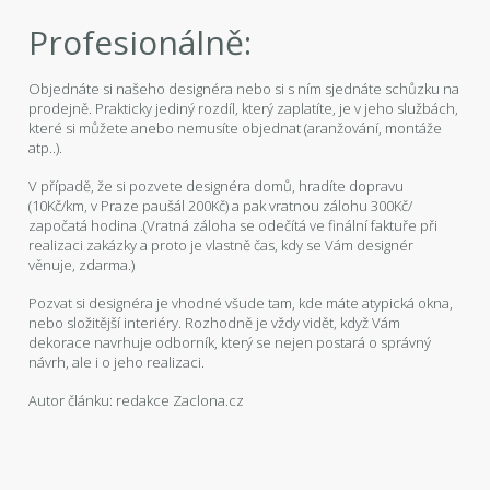
Profesionálně:
Objednáte si našeho designéra nebo si s ním sjednáte schůzku na
prodejně. Prakticky jediný rozdíl, který zaplatíte, je v jeho službách,
které si můžete anebo nemusíte objednat (aranžování, montáže
atp..).
V případě, že si pozvete designéra domů, hradíte dopravu
(10Kč/km, v Praze paušál 200Kč) a pak vratnou zálohu 300Kč/
započatá hodina .(Vratná záloha se odečítá ve finální faktuře při
realizaci zakázky a proto je vlastně čas, kdy se Vám designér
věnuje, zdarma.)
Pozvat si designéra je vhodné všude tam, kde máte atypická okna,
nebo složitější interiéry. Rozhodně je vždy vidět, když Vám
dekorace navrhuje odborník, který se nejen postará o správný
návrh, ale i o jeho realizaci.
Autor článku: redakce Zaclona.cz