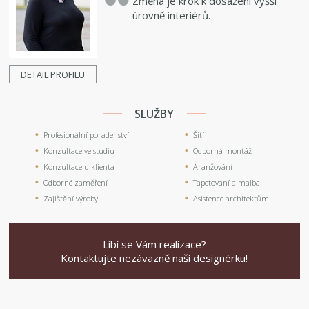
Změna je krok k dosažení vyšší
úrovně interiérů.
DETAIL PROFILU
SLUŽBY
Profesionální poradenství
Šití
Konzultace ve studiu
Odborná montáž
Konzultace u klienta
Aranžování
Odborné zaměření
Tapetování a malba
Zajištění výroby
Asistence architektům
Líbí se Vám realizace?
Kontaktujte nezávazně naší designérku!