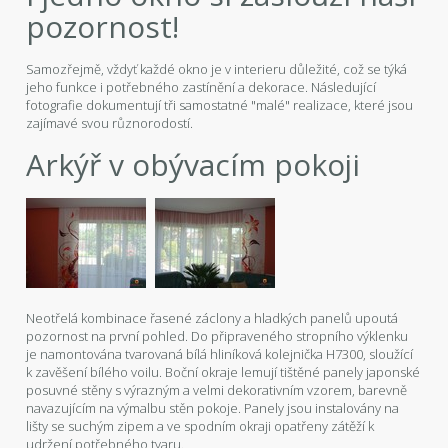
pozornost!
Samozřejmě, vždyť každé okno je v interieru důležité, což se týká
jeho funkce i potřebného zastínění a dekorace. Následující
fotografie dokumentují tři samostatné "malé" realizace, které jsou
zajímavé svou různorodostí.
Arkýř v obývacím pokoji
Neotřelá kombinace řasené záclony a hladkých panelů upoutá
pozornost na první pohled. Do připraveného stropního výklenku
je namontována tvarovaná bílá hliníková kolejnička H7300, sloužící
k zavěšení bílého voilu. Boční okraje lemují tištěné panely japonské
posuvné stěny s výrazným a velmi dekorativním vzorem, barevně
navazujícím na výmalbu stěn pokoje. Panely jsou instalovány na
lišty se suchým zipem a ve spodním okraji opatřeny zátěží k
udržení potřebného tvaru.