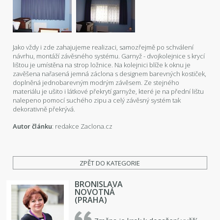
Jako vždy i zde zahajujeme realizaci, samozřejmě po schválení
návrhu, montáží závěsného systému. Garnyž - dvojkolejnice s krycí
lištou je umístěna na strop ložnice. Na kolejnici blíže k oknu je
zavěšena nařasená jemná záclona s designem barevných kostiček,
doplněná jednobarevným modrým závěsem. Ze stejného
materiálu je ušito i látkové překrytí garnyže, které je na přední lištu
nalepeno pomocí suchého zipu a celý závěsný systém tak
dekorativně překrývá.
Autor článku
: redakce Zaclona.cz
ZPĚT DO KATEGORIE
BRONISLAVA
NOVOTNÁ
(PRAHA)