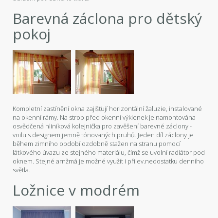
Barevná záclona pro dětský
pokoj
Kompletní zastínění okna zajišťují horizontální žaluzie, instalované
na okenní rámy. Na strop před okenní výklenek je namontována
osvědčená hliníková kolejnička pro zavěšení barevné záclony -
voilu s designem jemně tónovaných pruhů. Jeden díl záclony je
během zimního období ozdobně stažen na stranu pomocí
látkového úvazu ze stejného materiálu, čímž se uvolní radiátor pod
oknem. Stejné arnžmá je možné využít i při ev.nedostatku denního
světla.
Ložnice v modrém