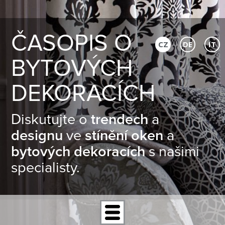
ČASOPIS O
CZ
DE
IT
BYTOVÝCH
DEKORACÍCH
Diskutujte o
trendech
a
designu
ve
stínění oken
a
bytových dekoracích
s našimi
specialisty.