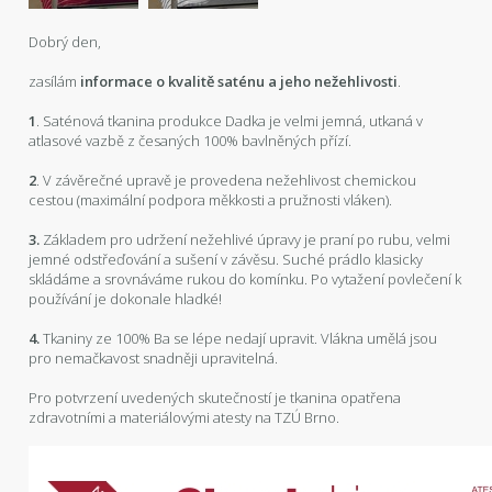
Dobrý den,
zasílám
informace o kvalitě saténu a jeho nežehlivosti
.
1
. Saténová tkanina produkce Dadka je velmi jemná, utkaná v
atlasové vazbě z česaných 100% bavlněných přízí.
2
. V závěrečné upravě je provedena nežehlivost chemickou
cestou (maximální podpora měkkosti a pružnosti vláken).
3.
Základem pro udržení nežehlivé úpravy je praní po rubu, velmi
jemné odstřeďování a sušení v závěsu. Suché prádlo klasicky
skládáme a srovnáváme rukou do komínku. Po vytažení povlečení k
používání je dokonale hladké!
4.
Tkaniny ze 100% Ba se lépe nedají upravit. Vlákna umělá jsou
pro nemačkavost snadněji upravitelná.
Pro potvrzení uvedených skutečností je tkanina opatřena
zdravotními a materiálovými atesty na TZÚ Brno.