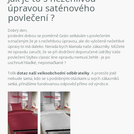
úpravou saténového
povlečení ?
Dobrý den,
posledni dobou se poměrně často setkávám s povlečením
označeným že je s nežehlivou úpravou, ale do vyloženě nežehlivé
úpravy to má daleko. Nerada bych klamala naše zákazníky. Můžete
mi opravdu zaručit, že se při dodržení doporučené údržby Vaše
povlečení Styltex classic line opravdu nemusí žehlit - je po
uschnutí hladké, nepomačkané ?
Tolik
dotaz naší velkoobchodní odběratelky
. A protože jistě
nebude sama, kdo se s podobnými otázkami u svých zákazníků
setká, přinášíme fundovanou odpověď přímo od výrobce.