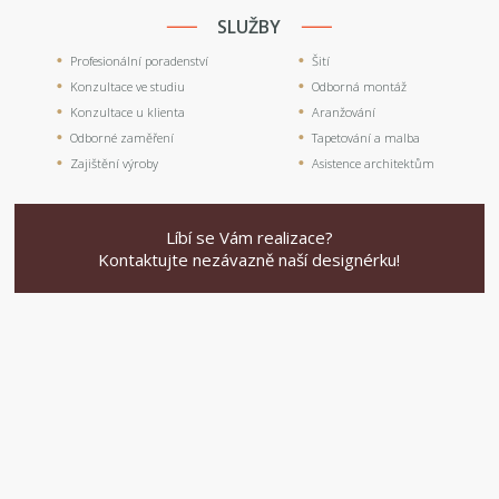
SLUŽBY
Profesionální poradenství
Šití
Konzultace ve studiu
Odborná montáž
Konzultace u klienta
Aranžování
Odborné zaměření
Tapetování a malba
Zajištění výroby
Asistence architektům
Líbí se Vám realizace?
Kontaktujte nezávazně naší designérku!