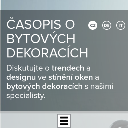
ČASOPIS O
CZ
DE
IT
BYTOVÝCH
DEKORACÍCH
Diskutujte o
trendech
a
designu
ve
stínění oken
a
bytových dekoracích
s našimi
specialisty.