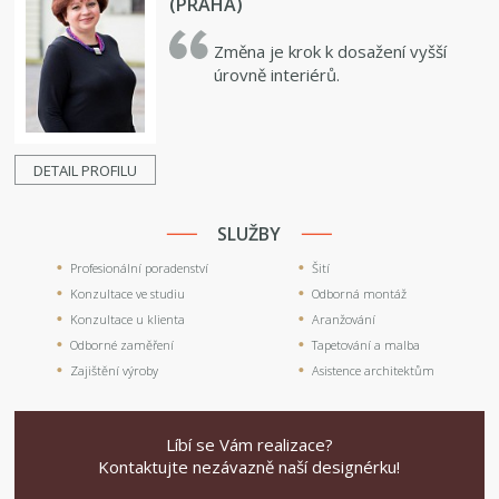
(PRAHA)
Změna je krok k dosažení vyšší
úrovně interiérů.
DETAIL PROFILU
SLUŽBY
Profesionální poradenství
Šití
Konzultace ve studiu
Odborná montáž
Konzultace u klienta
Aranžování
Odborné zaměření
Tapetování a malba
Zajištění výroby
Asistence architektům
Líbí se Vám realizace?
Kontaktujte nezávazně naší designérku!