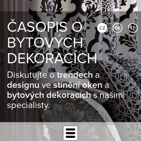
ČASOPIS O
CZ
DE
IT
BYTOVÝCH
DEKORACÍCH
Diskutujte o
trendech
a
designu
ve
stínění oken
a
bytových dekoracích
s našimi
specialisty.