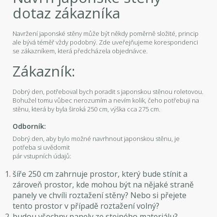
dotaz zákazníka
Navržení japonské stěny může být někdy poměrně složité, princip
ale bývá téměř vždy podobný. Zde uveřejňujeme korespondenci
se zákazníkem, která předcházela objednávce.
Zákazník:
Dobrý den, potřeboval bych poradit s japonskou stěnou roletovou.
Bohužel tomu vůbec nerozumím a nevím kolik, čeho potřebuji na
stěnu, která by byla široká 250 cm, výška cca 275 cm.
Odborník:
Dobrý den, aby bylo možné navrhnout japonskou stěnu, je
potřeba si uvědomit
pár vstupních údajů:
šíře 250 cm zahrnuje prostor, který bude stínit a
zároveň prostor, kde mohou být na nějaké straně
panely ve chvíli roztažení stěny? Nebo si přejete
tento prostor v případě roztažení volný?
budou všechny panely ze stejného materiálu?