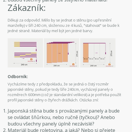
Zákazník:
Děkuji za odpověď. Mělo by se jednat o stěnu (po upřesnění
manželky) v šíři 240 cm, složenou ze 4 kusů, "stahovat" se bude k
jedné straně. Materiál by mel být jen jedné barvy.
Odborník:
Vycházíme tedy z předpokladu, že se jedná o čistý rozměr
japonské stěny, pokud je tedy šíře 240cm, vycházejí panely o
rozměrech 600mm (což je standardní velikost) a je potřeba použít
profil japonské stěny o čtyřech drážkách. Otázka zní:
Japonská stěna bude s provázanými panely a bude
se ovládat šňůrkou, nebo ručně (tyčkou)? Anebo
budou všechny panely úplně nezávislé?
Materiál bude roletovina, a jaká? Nebo si přejete