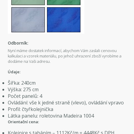
Odborník:
Nyní máme dostatek informací, abychom Vám zaslali cenovou
kalkulaci a vzorek materiálu, po jehož uhrazení zboží vyrobíme a
dodáme na Vaši adresu.
Údaje:
Šířka: 240cm
Výška: 275 cm
Počet panelů: 4
Ovládání: vše k jedné straně (vlevo), ovládání vpravo
Profil: čtyřkolejnička
Látka panelu: roletovina Madeira 1004
Orientační cena:
Kolejnice s taháním – 1112Kč/m = 4448Kč s DPH