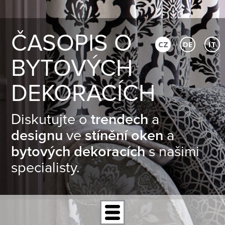
ČASOPIS O
CZ
DE
IT
BYTOVÝCH
DEKORACÍCH
Diskutujte o
trendech
a
designu
ve
stínění oken
a
bytových dekoracích
s našimi
specialisty.