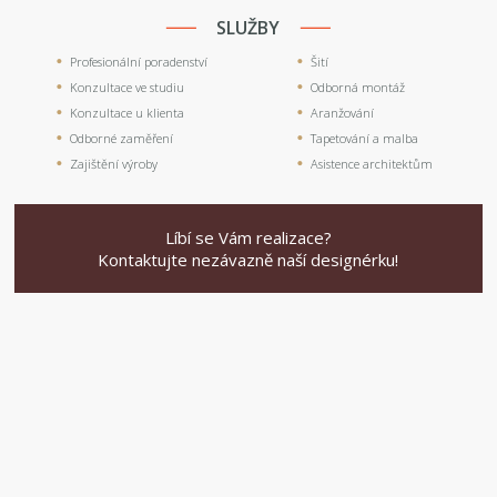
SLUŽBY
Profesionální poradenství
Šití
Konzultace ve studiu
Odborná montáž
Konzultace u klienta
Aranžování
Odborné zaměření
Tapetování a malba
Zajištění výroby
Asistence architektům
Líbí se Vám realizace?
Kontaktujte nezávazně naší designérku!