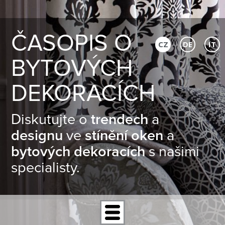
ČASOPIS O
CZ
DE
IT
BYTOVÝCH
DEKORACÍCH
Diskutujte o
trendech
a
designu
ve
stínění oken
a
bytových dekoracích
s našimi
specialisty.