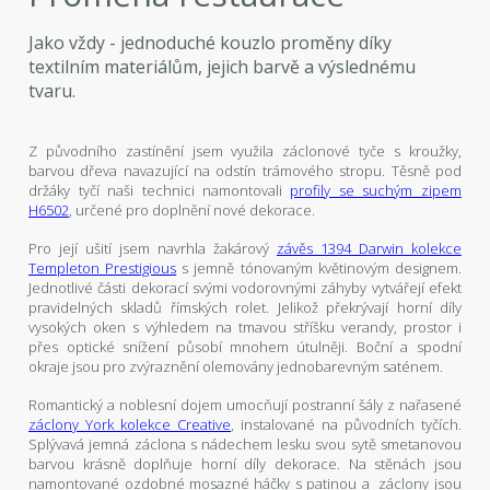
Jako vždy - jednoduché kouzlo proměny díky
textilním materiálům, jejich barvě a výslednému
tvaru.
Z původního zastínění jsem využila záclonové tyče s kroužky,
barvou dřeva navazující na odstín trámového stropu. Těsně pod
držáky tyčí naši technici namontovali
profily se suchým zipem
H6502
, určené pro doplnění nové dekorace.
Pro její ušití jsem navrhla žakárový
závěs 1394 Darwin kolekce
Templeton Prestigious
s jemně tónovaným květinovým designem.
Jednotlivé části dekorací svými vodorovnými záhyby vytvářejí efekt
pravidelných skladů římských rolet. Jelikož překrývají horní díly
vysokých oken s výhledem na tmavou stříšku verandy, prostor i
přes optické snížení působí mnohem útulněji. Boční a spodní
okraje jsou pro zvýraznění olemovány jednobarevným saténem.
Romantický a noblesní dojem umocňují postranní šály z nařasené
záclony York kolekce Creative
, instalované na původních tyčích.
Splývavá jemná záclona s nádechem lesku svou sytě smetanovou
barvou krásně doplňuje horní díly dekorace. Na stěnách jsou
namontované ozdobné mosazné háčky s patinou a záclony jsou